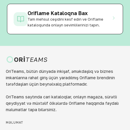
Oriflame Kataloqna Bax
Tam mehsul ceşidini kesf edin ve Oriflame
kataloqunda onlayn sevimlilerinizi tapın.
ORI
TEAMS
OriTeams, bütün dünyada inkişaf, əməkdaşlıq və biznes
imkanlarına rahat giriş üçün yaradılmış Oriflame brendinin
tərəfdaşları üçün beynəlxalq platformadır.
OriTeams saytında cari kataloqlar, onlayn mağaza, sürətli
qeydiyyat və müxtəlif ölkələrdə Oriflame haqqında faydalı
məlumatlar tapa bilərsiniz.
MƏLUMAT