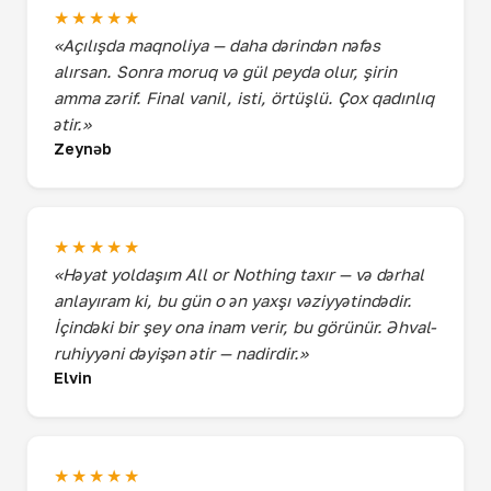
★★★★★
«Açılışda maqnoliya — daha dərindən nəfəs
alırsan. Sonra moruq və gül peyda olur, şirin
amma zərif. Final vanil, isti, örtüşlü. Çox qadınlıq
ətir.»
Zeynəb
★★★★★
«Həyat yoldaşım All or Nothing taxır — və dərhal
anlayıram ki, bu gün o ən yaxşı vəziyyətindədir.
İçindəki bir şey ona inam verir, bu görünür. Əhval-
ruhiyyəni dəyişən ətir — nadirdir.»
Elvin
★★★★★