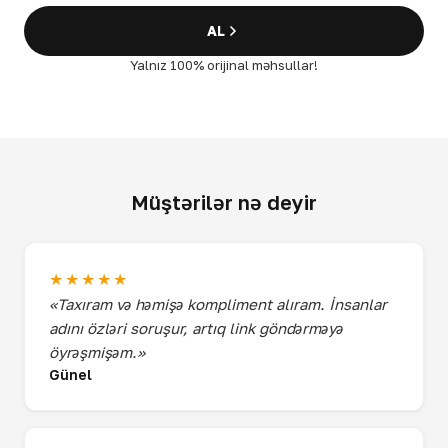
AL
Yalnız 100% orijinal məhsullar!
Müştərilər nə deyir
★★★★★
«Taxıram və həmişə kompliment alıram. İnsanlar
adını özləri soruşur, artıq link göndərməyə
öyrəşmişəm.»
Günel