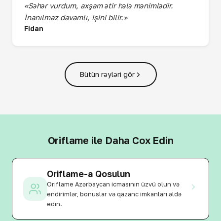
«Səhər vurdum, axşam ətir hələ mənimlədir.
İnanılmaz davamlı, işini bilir.»
Fidan
Bütün rəyləri gör
Oriflame ile Daha Cox Edin
Oriflame-a Qosulun
Oriflame Azərbaycan icmasının üzvü olun və
endirimlər, bonuslar və qazanc imkanları əldə
edin.