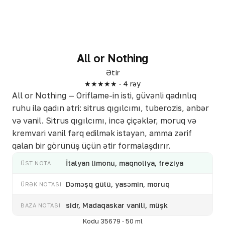
All or Nothing
Ətir
★★★★★ · 4 rəy
All or Nothing — Oriflame-in isti, güvənli qadınlıq
ruhu ilə qadın ətri: sitrus qığılcımı, tuberozis, ənbər
və vanil. Sitrus qığılcımı, incə çiçəklər, moruq və
kremvari vanil fərq edilmək istəyən, amma zərif
qalan bir görünüş üçün ətir formalaşdırır.
İtalyan limonu, maqnoliya, freziya
ÜST NOTA
Dəməşq gülü, yasəmin, moruq
ÜRƏK NOTASI
sidr, Madaqaskar vanili, müşk
BAZA NOTASI
Kodu 35679 · 50 ml