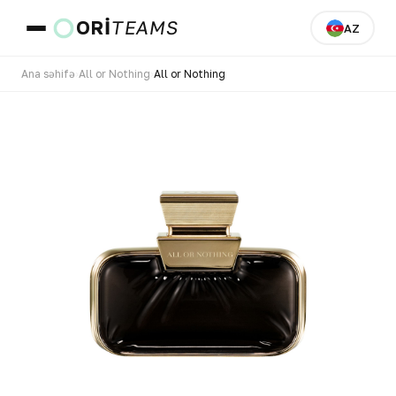
ORI
TEAMS
AZ
Ana səhifə
›
All or Nothing
›
All or Nothing
Ölkə və dil
KEÇ