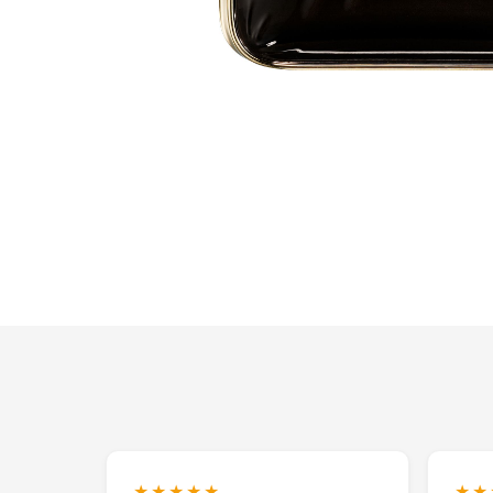
★★★★★
★★