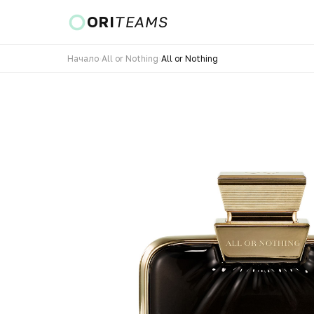
ORI
TEAMS
Начало
›
All or Nothing
›
All or Nothing
Страна и език
ПРЕМИНИ