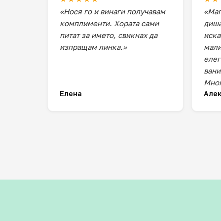
«Нося го и винаги получавам
«Маг
комплименти. Хората сами
диша
питат за името, свикнах да
иска
изпращам линка.»
мали
елег
вани
Мног
Елена
Але