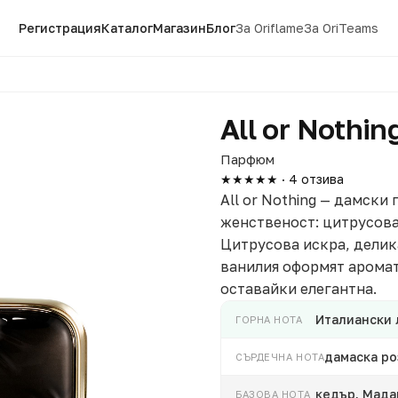
Регистрация
Каталог
Магазин
Блог
За Oriflame
За OriTeams
All or Nothin
Парфюм
★★★★★ · 4 отзива
All or Nothing — дамски 
женственост: цитрусова 
Цитрусова искра, делик
ванилия оформят аромат 
оставайки елегантна.
Италиански 
ГОРНА НОТА
дамаска ро
СЪРДЕЧНА НОТА
кедър, Мада
БАЗОВА НОТА