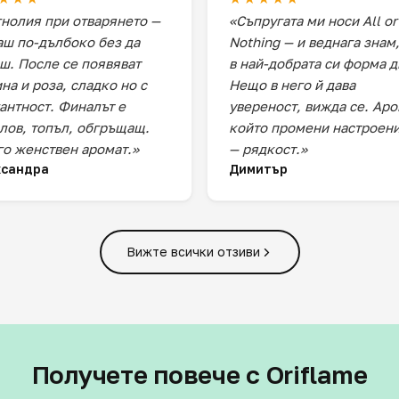
нолия при отварянето —
«Съпругата ми носи All or
ш по-дълбоко без да
Nothing — и веднага знам,
ш. После се появяват
в най-добрата си форма д
на и роза, сладко но с
Нещо в него й дава
антност. Финалът е
увереност, вижда се. Аро
лов, топъл, обгръщащ.
който промени настроен
о женствен аромат.»
— рядкост.»
ксандра
Димитър
Вижте всички отзиви
Получете повече с Oriflame