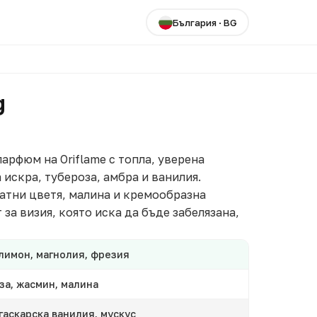
България
·
BG
g
парфюм на Oriflame с топла, уверена
искра, тубероза, амбра и ванилия.
атни цветя, малина и кремообразна
за визия, която иска да бъде забелязана,
лимон, магнолия, фрезия
за, жасмин, малина
гаскарска ванилия, мускус