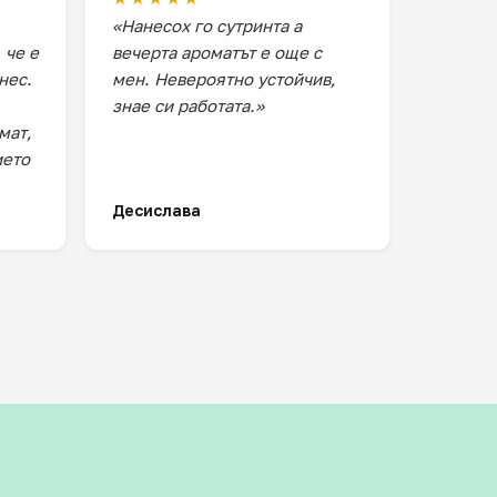
«Нанесох го сутринта а
 че е
вечерта ароматът е още с
нес.
мен. Невероятно устойчив,
знае си работата.»
мат,
ието
Десислава