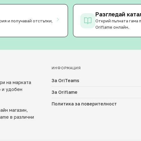
Разгледай катал
рия и получавай отстъпки,
Открий пълната гама 
Oriflame онлайн.
ИНФОРМАЦИЯ
За OriTeams
ри на марката
о и удобен
За Oriflame
Политика за поверителност
айн магазин,
lame в различни