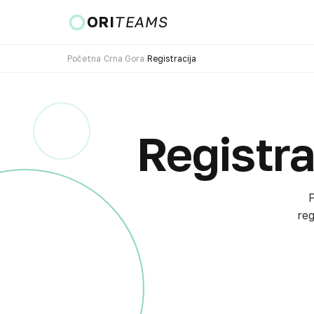
ORI
TEAMS
Početna
›
Crna Gora
›
Registracija
Zemlja i jezik
Registra
IDI
P
reg