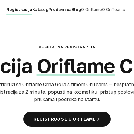
Registracija
Katalog
Prodavnica
Blog
O Oriflame
O OriTeams
BESPLATNA REGISTRACIJA
cija
Oriflame
C
ridruži se Oriflame Crna Gora s timom OriTeams — besplat
istracija za 2 minuta, popusti na kozmetiku, pristup poslo
prilikama i podrška na startu.
REGISTRUJ SE U ORIFLAME