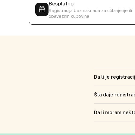
Besplatno
Registracija bez naknada za učlanjenje ili
obaveznih kupovina
Da li je registra
Šta daje registra
Da li moram nešto