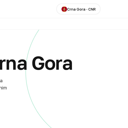
Crna Gora
·
CNR
rna Gora
na
vnim