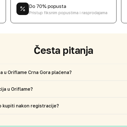
Do 70% popusta
Pristup fiksnim popustima i rasprodajama
Česta pitanja
cija u Oriflame Crna Gora plaćena?
cija u Oriflame?
 kupiti nakon registracije?