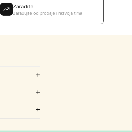
Zaradite
Zarađujte od prodaje i razvoja tima
+
+
+