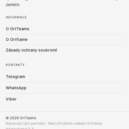
zemích.
INFORMACE
O OriTeams
O Oriflame
Zásady ochrany soukromí
KONTAKTY
Telegram
WhatsApp
Viber
© 2026 OriTeams
Nezávislý tým partnerů · Není oficiálním webem Oriflame
International S.A.