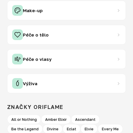
Make-up
Péče o tělo
Péče o vlasy
Výživa
ZNAČKY ORIFLAME
All or Nothing
Amber Elixir
Ascendant
Be the Legend
Divine
Eclat
Elvie
Every Me