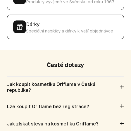
Produkty vyvíjené ve Švédsku od roku 1967
Dárky
Speciální nabídky a dárky k vaší objednávce
Časté dotazy
Jak koupit kosmetiku Oriflame v Česká
+
republika?
+
Lze koupit Oriflame bez registrace?
+
Jak získat slevu na kosmetiku Oriflame?