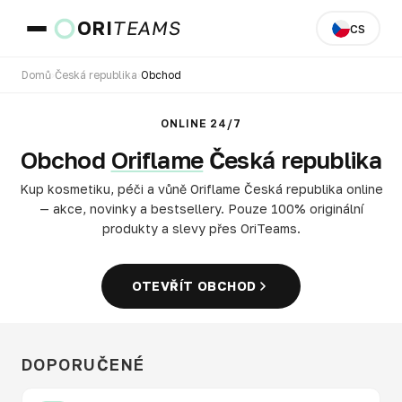
ORI
TEAMS
CS
Domů
›
Česká republika
›
Obchod
Země a jazyk
ONLINE 24/7
Obchod
Oriflame
Česká republika
PŘEJÍT
Kup kosmetiku, péči a vůně Oriflame Česká republika online
— akce, novinky a bestsellery. Pouze 100% originální
produkty a slevy přes OriTeams.
OTEVŘÍT OBCHOD
DOPORUČENÉ