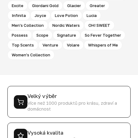
Excite
Giordani Gold
Glacier
Greater
Infinita
Joyce
Love Potion
Lucia
Men's Collection
Nordic Waters
OH! SWEET
Possess
Scope
Signature
So Fever Together
Top Scents
Venture
Volare
Whispers of Me
Women's Collection
Velký výběr
Více než 1000 produktů pro krásu, zdraví a
domácnost
Vysoká kvalita