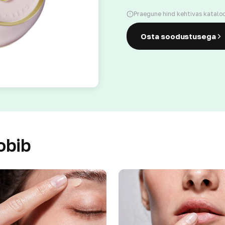
Praegune hind kehtivas katalo
Osta soodustusega
obib