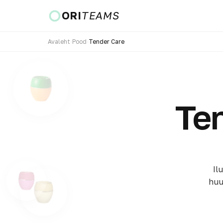
ORI
TEAMS
Avaleht
›
Pood
›
Tender Care
Riik ja keel
Ten
MINE
Il
huu