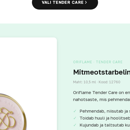
VALI TENDER CARE
ORIFLAME · TENDER CARE
Mitmeotstarbeli
Maht: 10,5 ml · Kood: 12760
Oriflame Tender Care on en
nahotsaste, mis pehmendab 
Pehmendab, niisutab ja 
Toidab huuli ja hoolits
Kujundab ja taltsutab k