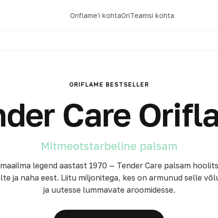
Oriflame'i kohta
OriTeamsi kohta
ORIFLAME BESTSELLER
der Care Orif
Mitmeotstarbeline palsam
umaailma legend aastast 1970 — Tender Care palsam hoolit
lte ja naha eest. Liitu miljonitega, kes on armunud selle võl
ja uutesse lummavate aroomidesse.