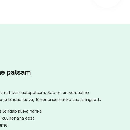
ne palsam
amat kui huulepalsam. See on universaalne
ja toidab kuiva, lõhenenud nahka aastaringselt.
silendab kuiva nahka
eb küünenaha eest
ulme