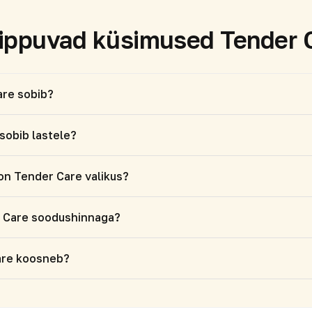
ppuvad küsimused Tender C
are sobib?
sobib lastele?
 on Tender Care valikus?
r Care soodushinnaga?
are koosneb?