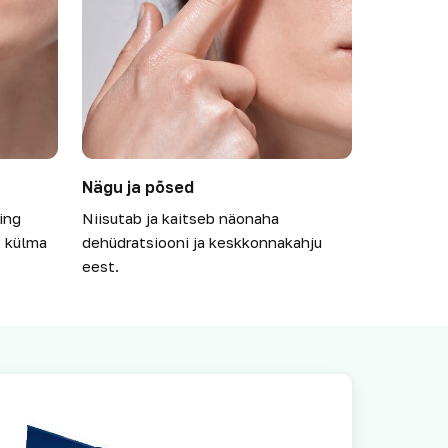
Nägu ja põsed
ing
Niisutab ja kaitseb näonaha
e külma
dehüdratsiooni ja keskkonnakahju
eest.