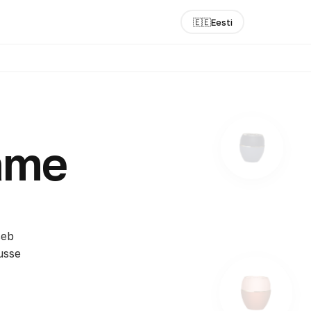
🇪🇪
Eesti
lame
seb
usse