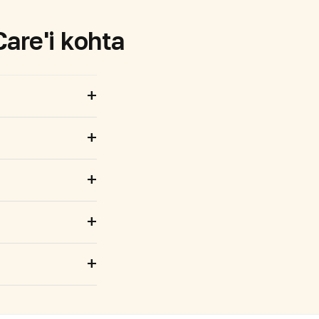
are'i kohta
+
+
+
+
+