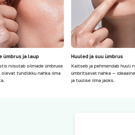
e ümbrus ja laup
Huuled ja suu ümbrus
stis niisutab silmade ümbruse
Kaitseb ja pehmendab huuli n
l olevat tundlikku nahka ilma
ümbritsevat nahka — ideaaln
ta.
ja tuulise ilma jaoks.