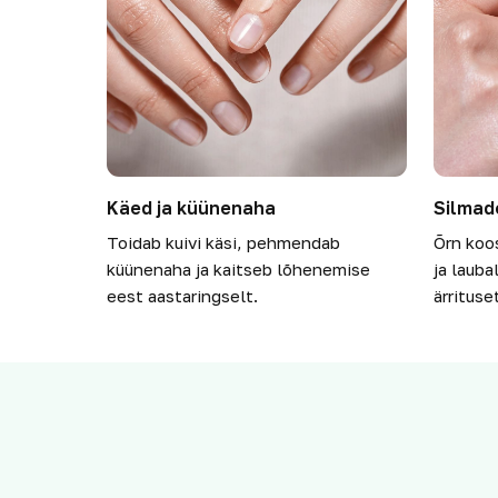
Käed ja küünenaha
Silmad
Toidab kuivi käsi, pehmendab
Õrn koo
küünenaha ja kaitseb lõhenemise
ja lauba
eest aastaringselt.
ärrituse