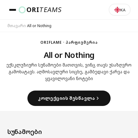
ORI
TEAMS
KA
მთავარი
›
All or Nothing
ქვეყანა და ენა
ORIFLAME · ᲞᲐᲠᲤᲘᲣᲛᲔᲠᲘᲐ
All or Nothing
ᲒᲐᲓᲐᲡᲕᲚᲐ
ექსკლუზიური სუნამოები მათთვის, ვინც თავს უსაზღვრო
გამოხატავს. აღმოსავლური სიცხე, გამბედავი ქარვა და
ყვავილოვანი ნოტები
ᲙᲝᲚᲔᲥᲪᲘᲘᲡ ᲨᲔᲡᲬᲐᲕᲚᲐ
სუნამოები