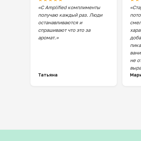
«С Amplified комплименты
«Ста
получаю каждый раз. Люди
пото
останавливаются и
смел
спрашивают что это за
хара
аромат.»
доба
пика
вани
не о
выра
Татьяна
Мар