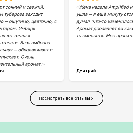
рт сочный и свежий,
«Жена надела Amplified и
м тубероза заходит
ушла — я ещё минуту сто
о — ощутимо, цветочно, с
думал "что-то изменилось
ктером. Имбирь
Аромат добавляет ей как
вляет тепла и
то смелости. Мне нравитс
нтности. База амброво-
льная — обволакивает и
тпускает. Очень
зительный аромат.»
ия
Дмитрий
Посмотреть все отзывы