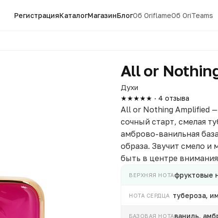
Регистрация
Каталог
Магазин
Блог
Об Oriflame
Об OriTeams
All or Nothin
Духи
★★★★★ · 4 отзыва
All or Nothing Amplified
сочный старт, смелая ту
амброво-ванильная база
образа. Звучит смело и 
быть в центре внимания
фруктовые н
ВЕРХНЯЯ НОТА
тубероза, и
НОТА СЕРДЦА
ваниль, амб
БАЗОВАЯ НОТА