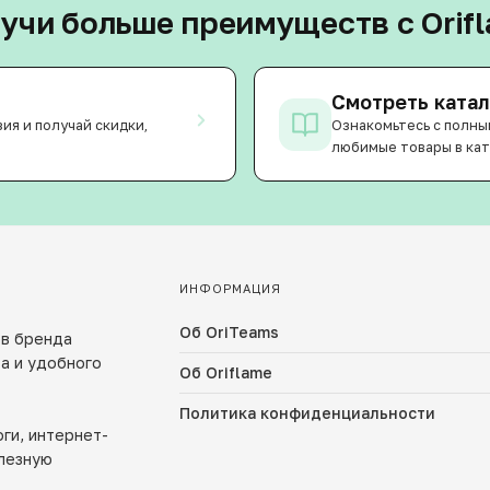
учи больше преимуществ с Orif
Смотреть катал
ия и получай скидки,
Ознакомьтесь с полны
любимые товары в кат
ИНФОРМАЦИЯ
Об OriTeams
ов бренда
ва и удобного
Об Oriflame
Политика конфиденциальности
ги, интернет-
олезную