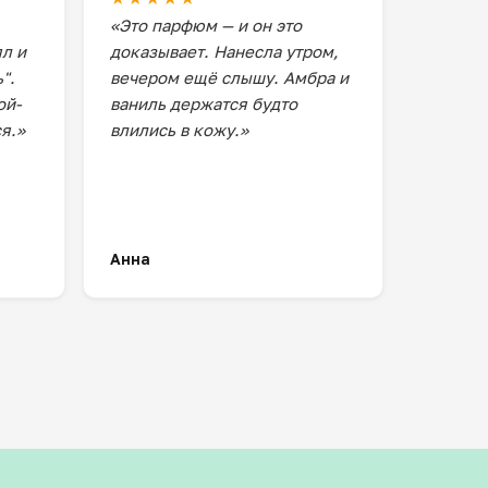
«Это парфюм — и он это
ял и
доказывает. Нанесла утром,
".
вечером ещё слышу. Амбра и
ой-
ваниль держатся будто
я.»
влились в кожу.»
Анна