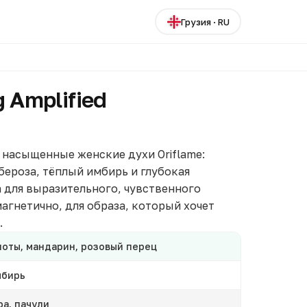
Грузия
·
RU
g Amplified
 — насыщенные женские духи Oriflame:
бероза, тёплый имбирь и глубокая
 для выразительного, чувственного
магнетично, для образа, который хочет
.
оты, мандарин, розовый перец
мбирь
ра, пачули