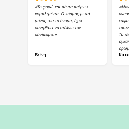
«Το φορώ και πάντα παίρνω
«Μαν
κομπλιμέντα. Ο κόσμος ρωτά
ανασα
μόνος του το όνομα, έχω
εμφα
συνηθίσει να στέλνω τον
τρια
σύνδεσμο.»
Το τέ
αγκα
άρωμ
Ελένη
Κατε