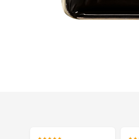
★★★★★
★★