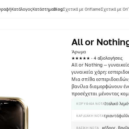
γραφή
Κατάλογος
Κατάστημα
Blog
Σχετικά με Oriflame
Σχετικά με Or
All or Nothin
Άρωμα
★★★★★ · 4 αξιολογήσεις
All or Nothing — γυναικε
γυναικεία χάρη: εσπεριδο
Μια σπίθα εσπεριδοειδών
βανίλια διαμορφώνουν ένα
προσέχεται μένοντας κομ
Ιταλικό λεμό
ΚΟΡΥΦΑΊΑ ΝΌΤΑ
τριαντάφυλλ
ΚΑΡΔΙΑΚΉ ΝΌΤΑ
κέδρος, βανί
ΒΑΣΙΚΉ ΝΌΤΑ