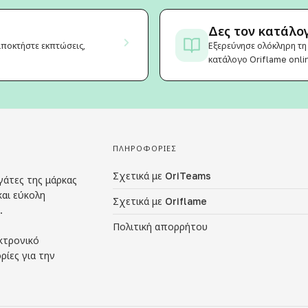
Δες τον κατάλογ
 αποκτήστε εκπτώσεις,
Εξερεύνησε ολόκληρη τη
κατάλογο Oriflame onli
ΠΛΗΡΟΦΟΡΊΕΣ
Σχετικά με OriTeams
γάτες της μάρκας
και εύκολη
Σχετικά με Oriflame
.
Πολιτική απορρήτου
κτρονικό
ίες για την