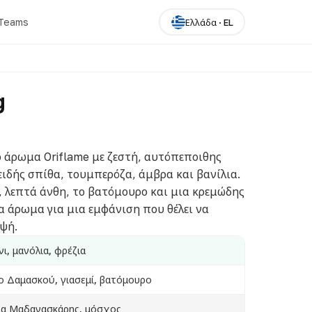
iTeams
Ελλάδα
·
EL
g
ίο άρωμα Oriflame με ζεστή, αυτόπεποιθης
ειδής σπίθα, τουμπερόζα, άμβρα και βανίλια.
, λεπτά άνθη, το βατόμουρο και μια κρεμώδης
 άρωμα για μια εμφάνιση που θέλει να
ψή.
νι, μανόλια, φρέζια
ο Δαμασκού, γιασεμί, βατόμουρο
λια Μαδαγασκάρης, μόσχος