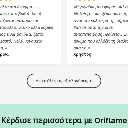
όλια στο άνοιγμα —
«Η γυναίκα μου φοράει All o
ίνεις πιο βαθιά. Μετά
Nothing — και ξέρω αμέσως 
νίζονται σμέουρο και
είναι στα καλύτερά της σήμερ
ντάφυλλο, γλυκό αλλά κομψό.
Κάτι σε αυτό της δίνει
λος είναι βανίλια, ζεστό,
αυτοπεποίθηση, φαίνεται. Έ
λιαστό. Πολύ γυναικείο
άρωμα που αλλάζει τη διάθε
α.»
σπάνιο.»
ρίνα
Χρήστος
Δείτε όλες τις αξιολογήσεις
Κέρδισε περισσότερα με Oriflame