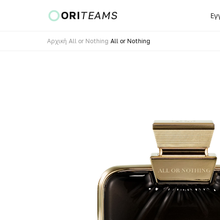
ORI
TEAMS
Εγ
Αρχική
›
All or Nothing
›
All or Nothing
Χώρα και γλώσσα
ΜΕΤΆΒΑΣΗ