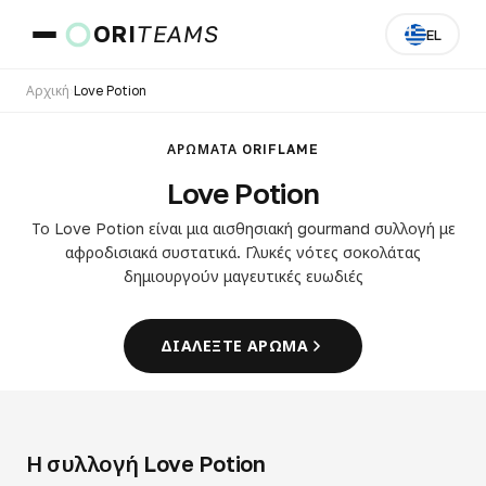
ORI
TEAMS
EL
Αρχική
›
Love Potion
Χώρα και γλώσσα
ΑΡΏΜΑΤΑ ORIFLAME
Love Potion
ΜΕΤΆΒΑΣΗ
Το Love Potion είναι μια αισθησιακή gourmand συλλογή με
αφροδισιακά συστατικά. Γλυκές νότες σοκολάτας
δημιουργούν μαγευτικές ευωδιές
ΔΙΑΛΈΞΤΕ ΆΡΩΜΑ
Η συλλογή Love Potion