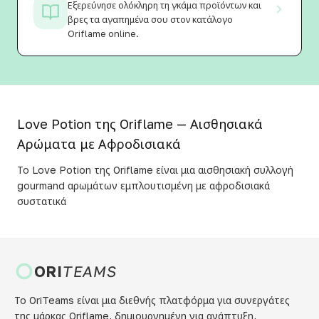
Εξερεύνησε ολόκληρη τη γκάμα προϊόντων και
βρες τα αγαπημένα σου στον κατάλογο
Oriflame online.
Love Potion της Oriflame — Αισθησιακά
Αρώματα με Αφροδισιακά
Το Love Potion της Oriflame είναι μια αισθησιακή συλλογή
gourmand αρωμάτων εμπλουτισμένη με αφροδισιακά
συστατικά
ORI
TEAMS
Το OriTeams είναι μια διεθνής πλατφόρμα για συνεργάτες
της μάρκας Oriflame, δημιουργημένη για ανάπτυξη,