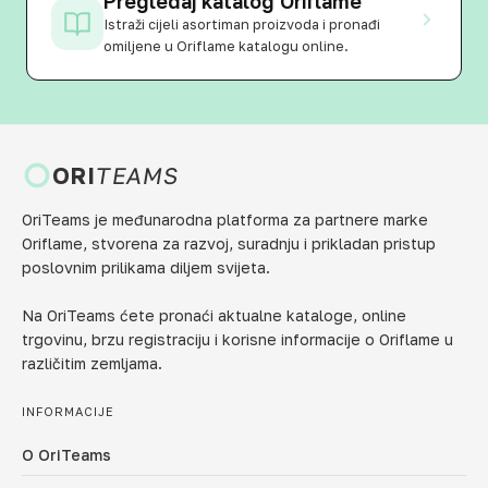
Pregledaj katalog Oriflame
Istraži cijeli asortiman proizvoda i pronađi
omiljene u Oriflame katalogu online.
ORI
TEAMS
OriTeams je međunarodna platforma za partnere marke
Oriflame, stvorena za razvoj, suradnju i prikladan pristup
poslovnim prilikama diljem svijeta.
Na OriTeams ćete pronaći aktualne kataloge, online
trgovinu, brzu registraciju i korisne informacije o Oriflame u
različitim zemljama.
INFORMACIJE
O OriTeams