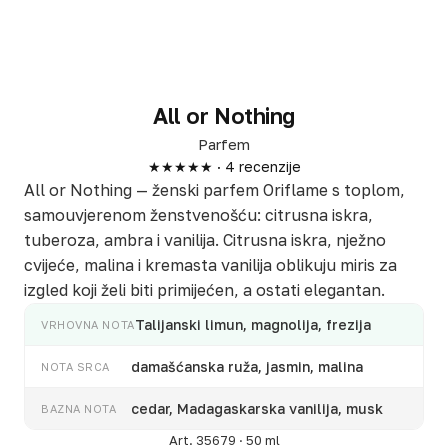
All or Nothing
Parfem
★★★★★ · 4 recenzije
All or Nothing — ženski parfem Oriflame s toplom,
samouvjerenom ženstvenošću: citrusna iskra,
tuberoza, ambra i vanilija. Citrusna iskra, nježno
cvijeće, malina i kremasta vanilija oblikuju miris za
izgled koji želi biti primijećen, a ostati elegantan.
Talijanski limun, magnolija, frezija
VRHOVNA NOTA
damašćanska ruža, jasmin, malina
NOTA SRCA
cedar, Madagaskarska vanilija, musk
BAZNA NOTA
Art. 35679 · 50 ml