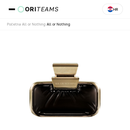
ORI
TEAMS
HR
Početna
›
All or Nothing
›
All or Nothing
Zemlja i jezik
IDI