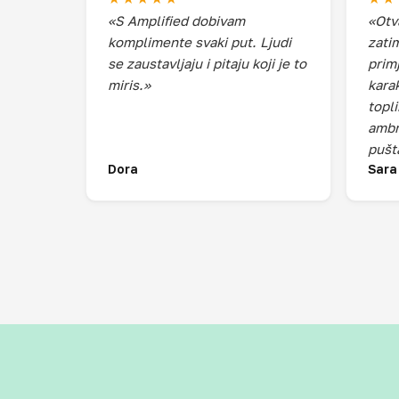
«S Amplified dobivam
«Otv
komplimente svaki put. Ljudi
zati
se zaustavljaju i pitaju koji je to
prim
miris.»
kara
topl
ambra
pušta
Dora
Sara