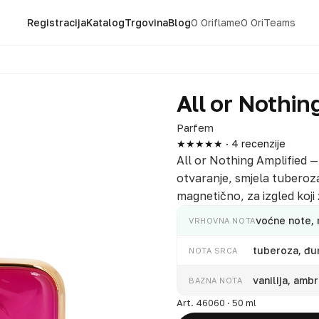
Registracija
Katalog
Trgovina
Blog
O Oriflame
O OriTeams
All or Nothin
Parfem
★★★★★ · 4 recenzije
All or Nothing Amplified 
otvaranje, smjela tuberoza
magnetično, za izgled koji ž
voćne note, 
VRHOVNA NOTA
tuberoza, đu
NOTA SRCA
vanilija, ambr
BAZNA NOTA
Art. 46060 · 50 ml