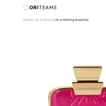
ORI
TEAMS
Početna
›
All or Nothing
›
All or Nothing Amplified
Zemlja i jezik
IDI