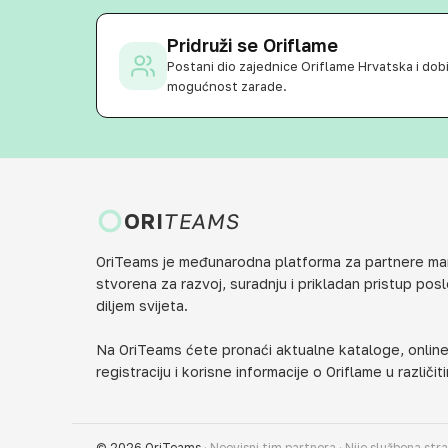
Pridruži se Oriflame
Postani dio zajednice Oriflame Hrvatska i dob
mogućnost zarade.
ORI
TEAMS
OriTeams je međunarodna platforma za partnere mar
stvorena za razvoj, suradnju i prikladan pristup pos
diljem svijeta.
Na OriTeams ćete pronaći aktualne kataloge, online
registraciju i korisne informacije o Oriflame u različi
© 2026 OriTeams
·
Neovisni tim partnera · Nije službena str