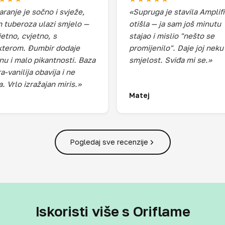
aranje je sočno i svježe,
«Supruga je stavila Amplifi
m tuberoza ulazi smjelo —
otišla — ja sam još minutu
jetno, cvjetno, s
stajao i mislio "nešto se
kterom. Đumbir dodaje
promijenilo". Daje joj neku
inu i malo pikantnosti. Baza
smjelost. Sviđa mi se.»
-vanilija obavija i ne
. Vrlo izražajan miris.»
Matej
Pogledaj sve recenzije
Iskoristi više s Oriflame