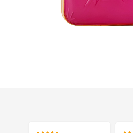
★★★★★
★★