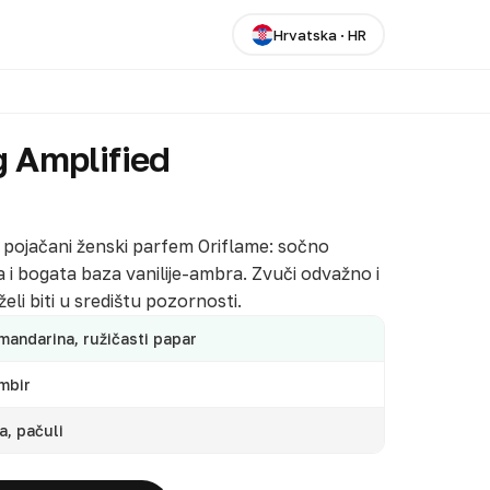
Hrvatska
·
HR
g Amplified
— pojačani ženski parfem Oriflame: sočno
 i bogata baza vanilije-ambra. Zvuči odvažno i
eli biti u središtu pozornosti.
mandarina, ružičasti papar
mbir
a, pačuli