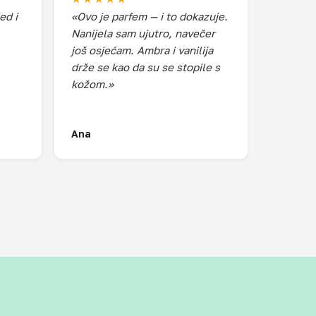
ed i
«Ovo je parfem — i to dokazuje.
Nanijela sam ujutro, navečer
još osjećam. Ambra i vanilija
drže se kao da su se stopile s
kožom.»
Ana