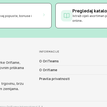
Pregledaj katal
ivaj popuste, bonuse i
Istraži cijeli asortiman
online.
INFORMACIJE
O OriTeams
ke Oriflame,
lovnim prilikama
O Oriflame
Pravila privatnosti
 trgovinu, brzu
tim zemljama.
anica Oriflame International S.A.