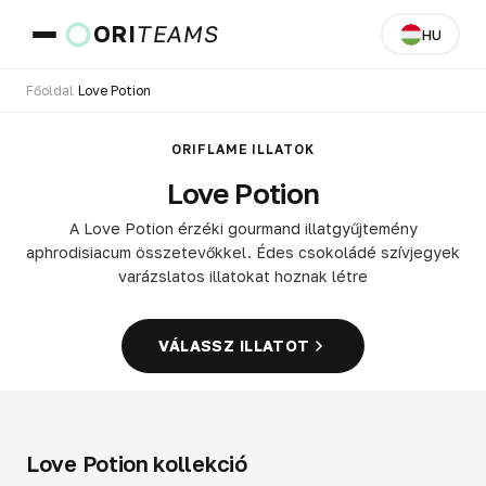
ORI
TEAMS
HU
Főoldal
›
Love Potion
Ország és nyelv
ORIFLAME ILLATOK
Love Potion
UGRÁS
A Love Potion érzéki gourmand illatgyűjtemény
aphrodisiacum összetevőkkel. Édes csokoládé szívjegyek
varázslatos illatokat hoznak létre
VÁLASSZ ILLATOT
Love Potion kollekció