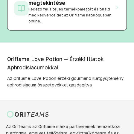
megtekintése
Fedezd fel a teljes termékpalettát és találd
meg kedvenceidet az Oriflame katalógusban
online.
Oriflame Love Potion — Érzéki Illatok
Aphrodisiacumokkal
Az Oriflame Love Potion érzéki gourmand illatgyűjtemény
aphrodisiacum összetevőkkel gazdagítva
ORI
TEAMS
Az OriTeams az Oriflame márka partnereinek nemzetközi
platformja, amelyet fejlődésre, együttműködésre és az