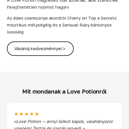
A Love Potion mágneses illat azoknak, akik szeretnek
felejthetetlen nyomot hagyni
Az édes cseresznye akordtól Cherry on Top a Secrets
misztikus mélységéig és a Sensual Ruby bársonyos
luxusáig
Vásárolj kedvezménnyel
Mit mondanak a Love Potionról
★★★★★
«Love Potion — annyi bókot kapok, valahányszor
viselem! Tartós és igazán egyedi.»