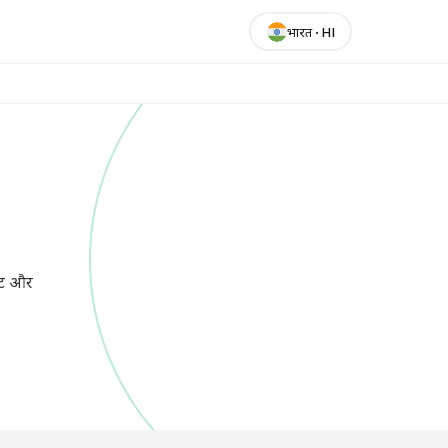
भारत
·
HI
ाहट और