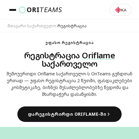
ORI
TEAMS
KA
მთავარი
›
საქართველო
›
რეგისტრაცია
ქვეყანა და ენა
ᲣᲤᲐᲡᲝ ᲠᲔᲒᲘᲡᲢᲠᲐᲪᲘᲐ
რეგისტრაცია
Oriflame
საქართველო
ᲒᲐᲓᲐᲡᲕᲚᲐ
შემოუერთდი Oriflame საქართველო-ს OriTeams გუნდთან
ერთად — უფასო რეგისტრაცია 2 წუთში, ფასდაკლებები
კოსმეტიკაზე, ბიზნეს შესაძლებლობებზე წვდომა და
მხარდაჭერა დასაწყისში.
ᲓᲐᲠᲔᲒᲘᲡᲢᲠᲘᲠᲓᲘ ORIFLAME-ᲨᲘ