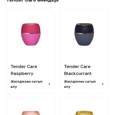
Tender Care
Tender Care
Raspberry
Blackcurrant
Жеңілдікпен сатып
Жеңілдікпен сатып
алу
алу