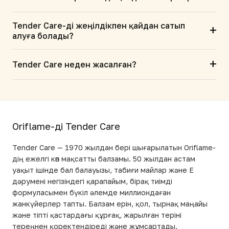
Tender Care-ді жеңілдікпен қайдан сатып
+
алуға болады?
+
Tender Care неден жасалған?
Oriflame-дің Tender Care
Tender Care — 1970 жылдан бері шығарылатын Oriflame-
дің ежелгі көп мақсатты балзамы. 50 жылдан астам
уақыт ішінде бал балауызы, табиғи майлар және Е
дәрумені негізіндегі қарапайым, бірақ тиімді
формуласымен бүкіл әлемде миллиондаған
жанкүйерлер тапты. Балзам ерін, қол, тырнақ маңайы
және тіпті қастардағы құрғақ, жарылған теріні
тереңнен қоректендіреді және жұмсартады.