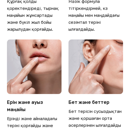
Құрғақ қолды
Нәзік формула
қоректендіреді, тырнақ
тітіркендірмей, көз
маңайын жұмсартады
маңайы мен маңдайдағы
және бүкіл жыл бойы
сезімтал теріні
жарылудан қорғайды.
ылғалдайды.
Ерін және ауыз
Бет және беттер
маңайы
Бет терісін сусыздықтан
және қоршаған орта
Ерінді және айналадағы
әсерлерінен ылғалдайды
теріні қорғайды және