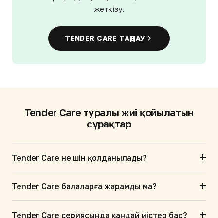
жеткізу.
TENDER CARE ТАҢДАУ
Tender Care туралы жиі қойылатын
сұрақтар
+
Tender Care не үшін қолданылады?
+
Tender Care балаларға жарамды ма?
+
Tender Care сериясында қандай иістер бар?