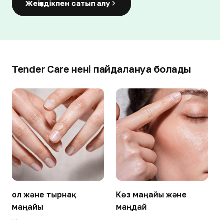
Жеңілдікпен сатып алу
Tender Care нені пайдалануға болады
Қол және тырнақ
Көз маңайы және
маңайы
маңдай