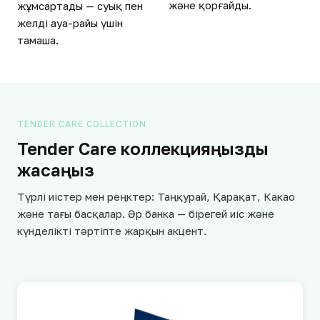
және қорғайды.
жұмсартады — суық пен
желді ауа-райы үшін
тамаша.
TENDER CARE COLLECTION
Tender Care коллекцияңызды
жасаңыз
Түрлі иістер мен реңктер: Таңқурай, Қарақат, Какао
және тағы басқалар. Әр банка — бірегей иіс және
күнделікті тәртіпте жарқын акцент.