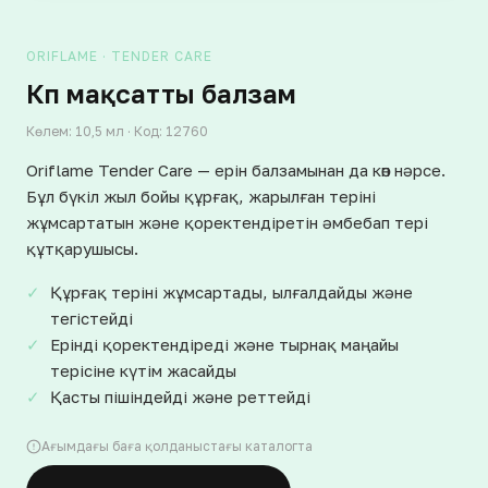
ORIFLAME · TENDER CARE
Көп мақсатты балзам
Көлем: 10,5 мл · Код: 12760
Oriflame Tender Care — ерін балзамынан да көп нәрсе.
Бұл бүкіл жыл бойы құрғақ, жарылған теріні
жұмсартатын және қоректендіретін әмбебап тері
құтқарушысы.
Құрғақ теріні жұмсартады, ылғалдайды және
тегістейді
Ерінді қоректендіреді және тырнақ маңайы
терісіне күтім жасайды
Қасты пішіндейді және реттейді
Ағымдағы баға қолданыстағы каталогта