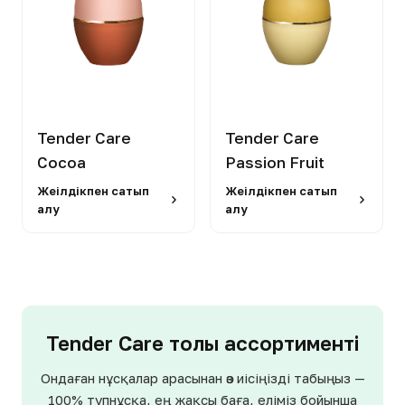
Tender Care
Tender Care
Cocoa
Passion Fruit
Жеңілдікпен сатып
Жеңілдікпен сатып
алу
алу
Tender Care толық ассортименті
Ондаған нұсқалар арасынан өз иісіңізді табыңыз —
100% түпнұсқа, ең жақсы баға, еліміз бойынша