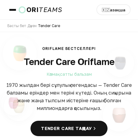
ORI
TEAMS
🇰🇿
Қазақша
Басты бет
›
Дүкен
›
Tender Care
Ел және тіл
ORIFLAME БЕСТСЕЛЛЕРІ
Tender Care Oriflame
ӨТУ
Көпмақсатты бальзам
1970 жылдан бері сұлулық легендасы — Tender Care
балзамы еріндер мен теріні күтеді. Оның сиқырына
және жаңа тылсым иістеріне ғашық болған
миллиондарға қосылыңыз.
TENDER CARE ТАҢДАУ