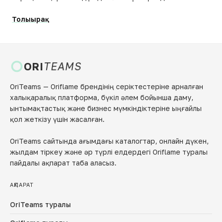
Толығырақ
ORI
TEAMS
OriTeams — Oriflame брендінің серіктестеріне арналған
халықаралық платформа, бүкіл әлем бойынша даму,
ынтымақтастық және бизнес мүмкіндіктеріне ыңғайлы
қол жеткізу үшін жасалған.
OriTeams сайтында ағымдағы каталогтар, онлайн дүкен,
жылдам тіркеу және әр түрлі елдердегі Oriflame туралы
пайдалы ақпарат таба аласыз.
АҚПАРАТ
OriTeams туралы