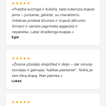
★★★★★
«Pradžia sultinga ir šviežia, tada tuberoza drąsiai
įeina — juntamai, gėlėtai, su charakteriu.
Imbieras prideda šilumos ir truputį aštrumo.
Gintaro ir vanilės pagrindas apgaubia ir
nepalieka. Labai išraiškinga kvapas.»
Eglė
★★★★★
«Žmona užsidėjo Amplified ir išėjo — dar minutę
stovėjau ir galvojau "kažkas pasikeitė". Teikia jai
tam tikrą drąsą. Man patinka.»
Lukas
★★★★★