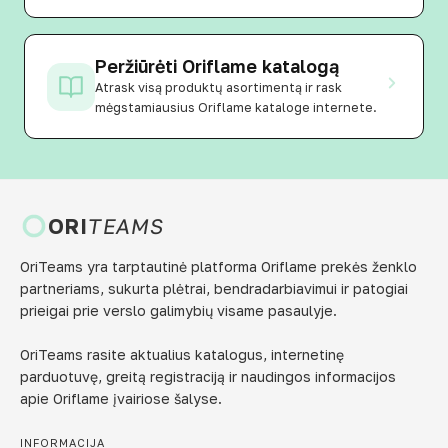
Peržiūrėti Oriflame katalogą
Atrask visą produktų asortimentą ir rask
mėgstamiausius Oriflame kataloge internete.
ORI
TEAMS
OriTeams yra tarptautinė platforma Oriflame prekės ženklo
partneriams, sukurta plėtrai, bendradarbiavimui ir patogiai
prieigai prie verslo galimybių visame pasaulyje.
OriTeams rasite aktualius katalogus, internetinę
parduotuvę, greitą registraciją ir naudingos informacijos
apie Oriflame įvairiose šalyse.
INFORMACIJA