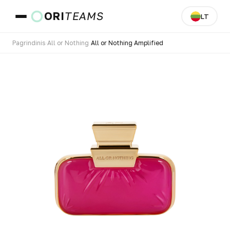
ORI
TEAMS
LT
Pagrindinis
›
All or Nothing
›
All or Nothing Amplified
Šalis ir kalba
EITI