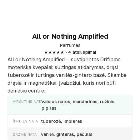
All or Nothing Amplified
Parfumas
★★★★★ · 4 atsiliepimai
All or Nothing Amplified — sustiprintas Oriflame
moteriška kvepalai: sultingas atidarymas, drąsi
tuberozė ir turtinga vanilės-gintaro bazė. Skamba
drąsiai ir magnetiškai, įvaizdžiui, kuris nori būti
dėmesio centre.
vaisios natos, mandarinas, rožinis
VIRŠUTINĖ NATA
pipiras
tuberozė, imbieras
ŠIRDIES NATA
vanilė, gintaras, pačulis
BAZINĖ NATA