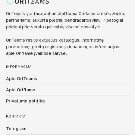
ORI
TEAMS
OriTeams yra tarptautinė platforma Oriflame prekės ženklo
partneriams, sukurta plėtrai, bendradarbiavimui ir patogiai
prieigai prie verslo galimybių visame pasaulyje.
OriTeams rasite aktualius katalogus, internetinę
parduotuvę, greitą registraciją ir naudingos informacijos
apie Oriflame įvairiose šalyse.
INFORMACIJA
Apie OriTeams
Apie Oriflame
Privatumo politika
KONTAKTAI
Telegram