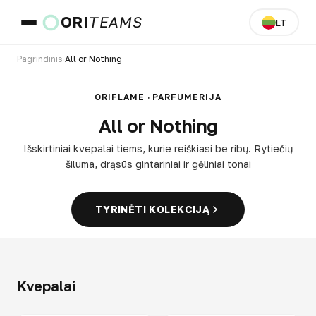
ORI
TEAMS
LT
Pagrindinis
›
All or Nothing
Šalis ir kalba
ORIFLAME · PARFUMERIJA
All or Nothing
EITI
Išskirtiniai kvepalai tiems, kurie reiškiasi be ribų. Rytiečių
šiluma, drąsūs gintariniai ir gėliniai tonai
TYRINĖTI KOLEKCIJĄ
Kvepalai