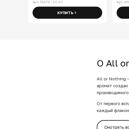
Арт. 35679 · 50 ml
Арт. 46
КУПИТЬ
О All o
All or Nothing
аромат создан 
производимого
От первого всп
каждый флакон
Смотреть в