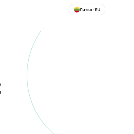
Литва
·
RU
з
и