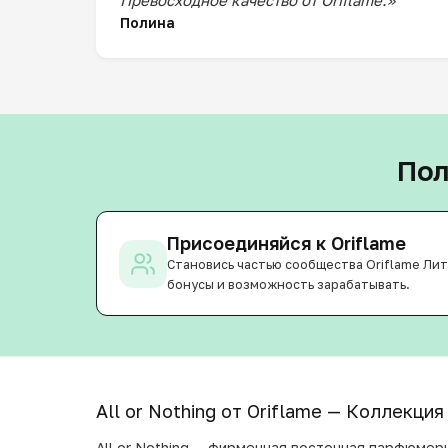
Превосходное качество от Oriflame.»
Полина
Пол
Присоединяйся к Oriflame
Становись частью сообщества Oriflame Лит
бонусы и возможность зарабатывать.
All or Nothing от Oriflame — Коллекци
All or Nothing — фирменная восточная парфюмерн