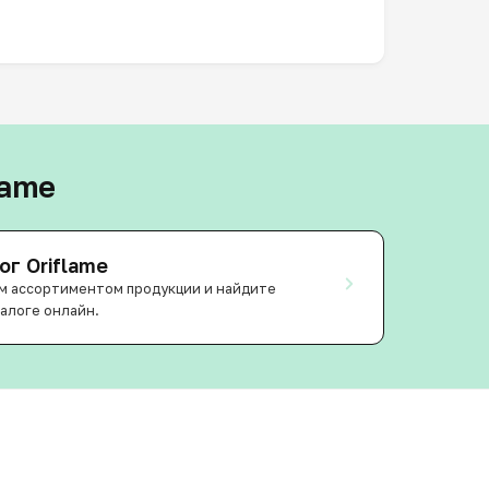
lame
ог Oriflame
м ассортиментом продукции и найдите
алоге онлайн.