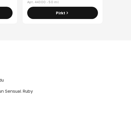
Арт. 44300 · 50 ml
Pirkt
du
un Sensual Ruby