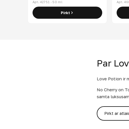
Арт. 42751 · 50 ml
Арт. 46
Pirkt
Par Lov
Love Potion ir 
No Cherry on To
samta luksusa
Pirkt ar atlai