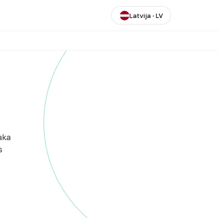
Latvija
·
LV
aka
s