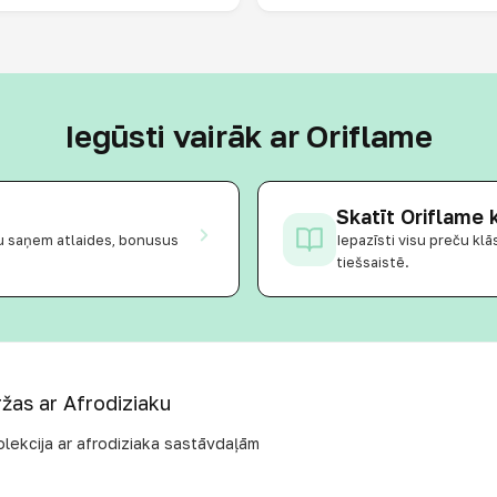
Iegūsti vairāk ar Oriflame
Skatīt Oriflame 
ku saņem atlaides, bonusus
Iepazīsti visu preču kl
tiešsaistē.
žas ar Afrodiziaku
olekcija ar afrodiziaka sastāvdaļām