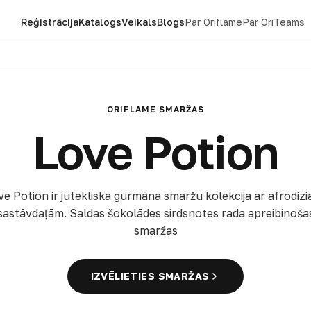
Reģistrācija
Katalogs
Veikals
Blogs
Par Oriflame
Par OriTeams
ORIFLAME SMARŽAS
Love Potion
ve Potion ir jutekliska gurmāna smaržu kolekcija ar afrodizi
sastāvdaļām. Saldas šokolādes sirdsnotes rada apreibinoša
smaržas
IZVĒLIETIES SMARŽAS