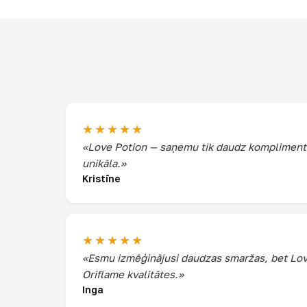
★★★★★
«Love Potion — saņemu tik daudz komplimentu!
unikāla.»
Kristīne
★★★★★
«Esmu izmēģinājusi daudzas smaržas, bet Love
Oriflame kvalitātes.»
Inga