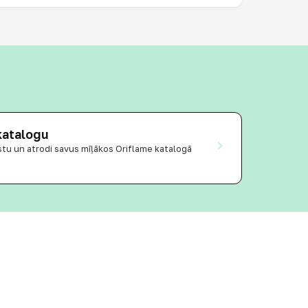
katalogu
āstu un atrodi savus mīļākos Oriflame katalogā