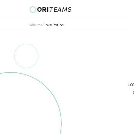
ORI
TEAMS
Sākums
›
Love Potion
Valsts un valoda
DOTIES
Lo