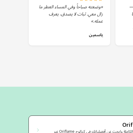
دي All or Nothing —
«وضعته صباحاً وفي المساء العطر ما
زال معي. ثبات لا يصدق، يعرف
عمله.»
ياسمين
استكشف مجموعة المنتجات الكاملة وابحث عن أفضلياتك في كتالوج Oriflame عبر