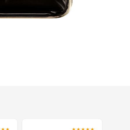
★★★
★★★★★