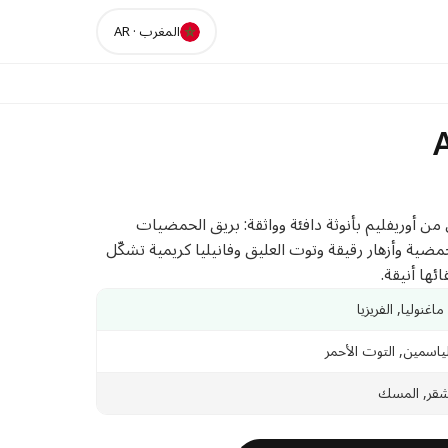
المغرب
·
AR
عطر نسائي من أوريفليم بأنوثة دافئة وواثقة: بريق الحمضيات
 حمضية وأزهار رقيقة وتوت العليق وفانيليا كريمية تشكّل
ائها أنيقة.
اغنوليا, الفريزيا
ياسمين, التوت الأحمر
دغشقر, المسك