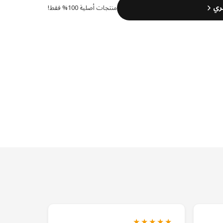
ري
منتجات أصلية 100% فقط!
★★★★★