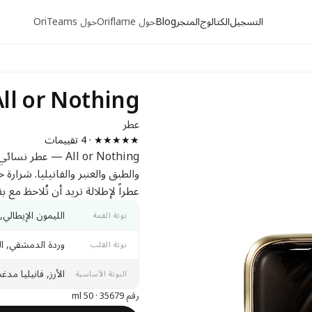
التسجيل
الكتالوج
المتجر
Blog
حول Oriflame
حول OriTeams
All or Nothing
عطر
★★★★★ · 4 تقييمات
All or Nothing — 
والطبق والعنبر والفانيليا. شرارة
عطراً لإطلالة تريد أن تُلاحظ مع بق
الليمون الإيطالي, م
نوتة القمة
وردة الدمشقي, ال
نوتة القلب
الأرز, فانيليا م
النوتة الأساسية
رقم 35679 · 50 ml