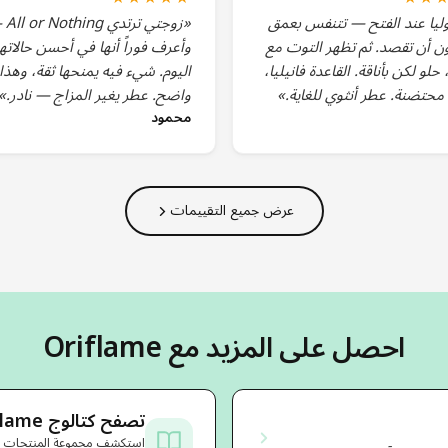
وليا عند الفتح — تتنفس بعمق
«زوجتي ترت
ون أن تقصد. ثم تظهر التوت مع
وأعرف فوراً أنها في أحسن حالاتها
 حلو لكن بأناقة. القاعدة فانيليا،
اليوم. شيء فيه يمنحها ثقة، وهذا
 محتضنة. عطر أنثوي للغاية.»
واضح. عطر يغير المزاج — نادر.»
محمود
عرض جميع التقييمات
احصل على المزيد مع Oriflame
تصفح كتالوج Oriflame