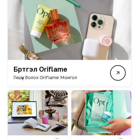
Бүртгэл Oriflame
Гишүүн болох Oriflame Монгол