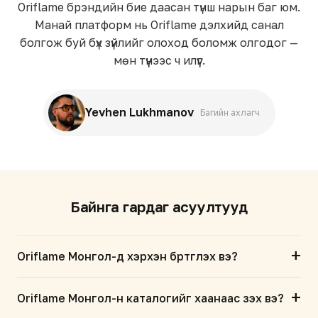
Oriflame брэндийн бие даасан түнш нарын баг юм.
Манай платформ нь Oriflame дэлхийд санал
болгож буй бүх зүйлийг олоход боломж олгодог —
мөн түүнээс ч илүүг.
Yevhen Lukhmanov
Багийн ахлагч
Байнга гардаг асуултууд
+
Oriflame Монгол-д хэрхэн бүртгүүлэх вэ?
+
Oriflame Монгол-н каталогийг хаанаас үзэх вэ?