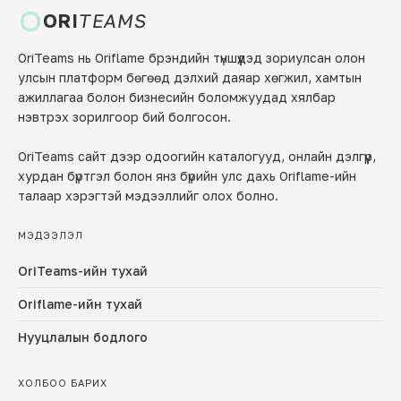
ORI
TEAMS
OriTeams нь Oriflame брэндийн түншүүдэд зориулсан олон
улсын платформ бөгөөд дэлхий даяар хөгжил, хамтын
ажиллагаа болон бизнесийн боломжуудад хялбар
нэвтрэх зорилгоор бий болгосон.
OriTeams сайт дээр одоогийн каталогууд, онлайн дэлгүүр,
хурдан бүртгэл болон янз бүрийн улс дахь Oriflame-ийн
талаар хэрэгтэй мэдээллийг олох болно.
МЭДЭЭЛЭЛ
OriTeams-ийн тухай
Oriflame-ийн тухай
Нууцлалын бодлого
ХОЛБОО БАРИХ