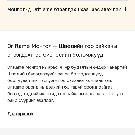
+
Монгол-д Oriflame бүтээгдэхүүн хаанаас авах вэ?
Oriflame Монгол — Шведийн гоо сайханы
бүтээгдэхүүн ба бизнесийн боломжууд
Oriflame Монгол нь арьс, үс, нүүр будалтын өндөр чанартай
Шведийн бүтээгдэхүүнийг санал болгодог шууд
борлуулалтын тэргүүлэгч гоо сайханы компани юм.
Oriflame брэнд нь дэлхийн 60 гаруй оронд байгаа
бөгөөд тэдний ихэнхид гоо сайханы зах зээлд тэргүүлэх
байр суурийг эзэлдэг.
Дэлгэрэнгүй