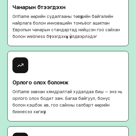
Чанарын бүтээгдэхүүн
Oriflame өөрийн судалгааны төвүүдийн байгалийн
найрлага болон инновацийн томъёог ашиглан
Европын чанарын стандартад нийцсэн гоо сайхан
болон wellness бүтээгдэхүүн үйлдвэрлэдэг
Орлого олох боломж
Oriflame зөвхөн хямдралтай худалдаа биш — энэ нь
орлого олох бодит зам. Багаа байгуул, бонус
болон кэшбэк ав, гоо сайхны салбарт өөрийн
бизнесээ хөгжүүл