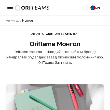
ORI
TEAMS
MN
Нүүр хуудас
›
Монгол
Улс ба хэл
ОЛОН УЛСЫН ORITEAMS БАГ
Oriflame
Монгол
ЯВАХ
Oriflame Монгол — Шведийн гоо сайхны бренд:
хямдралтай худалдаж аваад бизнесийн боломжийг нээ.
OriTeams багт нэгд.