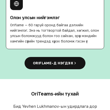
Олон улсын нийгэмлэг
Oriflame — 60 гаруй оронд байгаа дэлхийн
нийгэмлэг. Энэ нь тогтвортой байдал, хөгжил, олон
улсын боломжууд болон гоо сайхан, эрүүл мэндийн
хамгийн сүүлийн трендэд хүрэх боломж гэсэн үг
ORIFLAME-Д НЭГДЭХ
OriTeams-ийн тухай
Бид Yevhen Lukhmanov-ын удирдлага дор