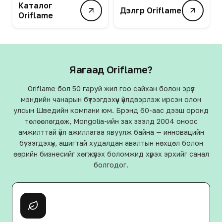
Каталог
Дэлгүүр Oriflame
Oriflame
Яагаад Oriflame?
Oriflame бол 50 гаруй жил гоо сайхан болон эрүүл
мэндийн чанарын бүтээгдэхүүн үйлдвэрлэж ирсэн олон
улсын Шведийн компани юм. Брэнд 60-аас дээш оронд
төлөөлөгдөж, Mongolia-ийн зах зээлд 2004 оноос
амжилттай үйл ажиллагаа явуулж байна — инновацийн
бүтээгдэхүүн, ашигтай худалдан авалтын нөхцөл болон
өөрийн бизнесийг хөгжүүлэх боломжид хүрэх эрхийг санал
болгодог.