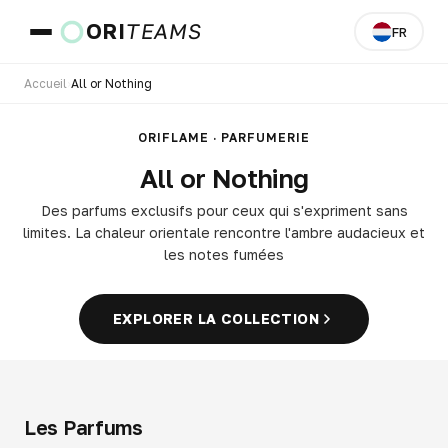
ORI
TEAMS
FR
Accueil
›
All or Nothing
Pays et langue
ORIFLAME · PARFUMERIE
All or Nothing
ALLER
Des parfums exclusifs pour ceux qui s'expriment sans
limites. La chaleur orientale rencontre l'ambre audacieux et
les notes fumées
EXPLORER LA COLLECTION
Les Parfums