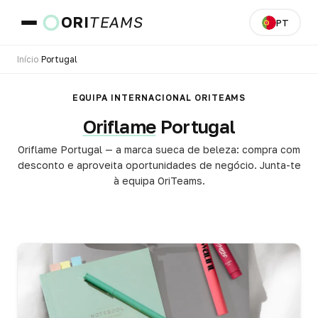
ORI
TEAMS
PT
Início
›
Portugal
País e idioma
EQUIPA INTERNACIONAL ORITEAMS
Oriflame
Portugal
IR
Oriflame Portugal — a marca sueca de beleza: compra com
desconto e aproveita oportunidades de negócio. Junta-te
à equipa OriTeams.