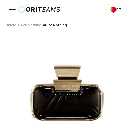
ORI
TEAMS
PT
Início
›
All or Nothing
›
All or Nothing
País e idioma
IR