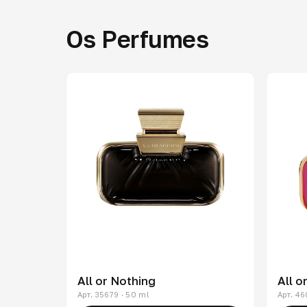
Os Perfumes
All or Nothing
All o
Арт. 35679 · 50 ml
Арт. 46