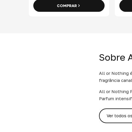
COMPRAR
Sobre A
All or Nothing 
fragrância cana
All or Nothing
Parfum intensif
Ver todos o