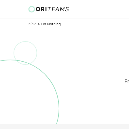
ORI
TEAMS
Início
›
All or Nothing
País e idioma
IR
Fr