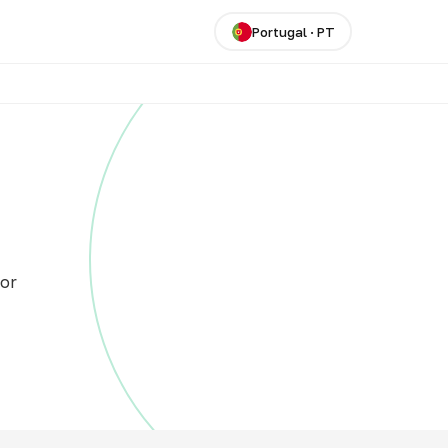
Portugal
·
PT
lor