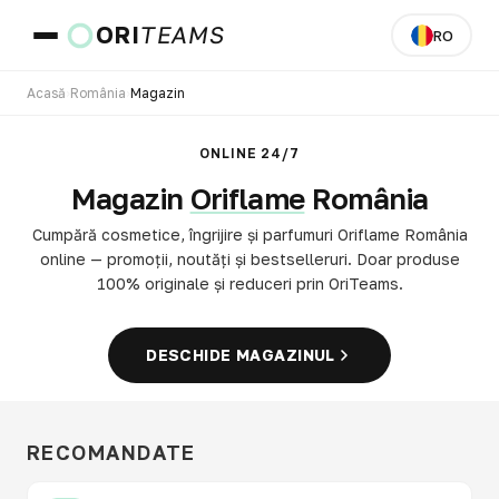
ORI
TEAMS
RO
Acasă
›
România
›
Magazin
Țară și limbă
ONLINE 24/7
Magazin
Oriflame
România
MERGI
Cumpără cosmetice, îngrijire și parfumuri Oriflame România
online — promoții, noutăți și bestselleruri. Doar produse
100% originale și reduceri prin OriTeams.
DESCHIDE MAGAZINUL
RECOMANDATE