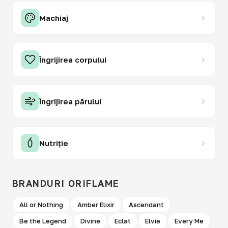
Machiaj
Îngrijirea corpului
Îngrijirea părului
Nutriție
BRANDURI ORIFLAME
All or Nothing
Amber Elixir
Ascendant
Be the Legend
Divine
Eclat
Elvie
Every Me