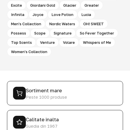
Excite
Giordani Gold
Glacier
Greater
Infinita
Joyce
Love Potion
Lucia
Men's Collection
Nordic Waters
OH! SWEET
Possess
Scope
Signature
So Fever Together
Top Scents
Venture
Volare
Whispers of Me
Women's Collection
Sortiment mare
Peste 1000 produse
Calitate inalta
Suedia din 1967