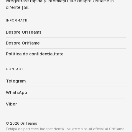
înregistrare rapidă și informații utile despre Oriflame în
diferite țări.
INFORMAȚII
Despre OriTeams
Despre Oriflame
Politica de confidențialitate
CONTACTE
Telegram
WhatsApp
Viber
© 2026 OriTeams
Echipă de parteneri independentă · Nu este site-ul oficial al Oriflame