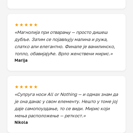
★★★★★
«Магнолија при отварању — просто дишеш
дубље. Затим се појављују малина и ружа,
слатко али елегантно. Финале је ванилинско,
топло, обавијајуће. Врло женствени мирис.»
Marija
★★★★★
«Супруга носи All or Nothing — и одмах знам да
је она данас у свом елементу. Нешто у томе јој
даје самопоуздање, то се види. Мирис који
мења расположење — реткост.»
Nikola