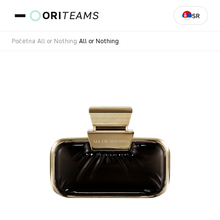
ORI
TEAMS
SR
Početna
›
All or Nothing
›
All or Nothing
Zemlja i jezik
IDI