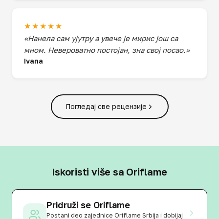
★★★★★
«Нанела сам ујутру а увече је мирис још са
мном. Невероватно постојан, зна свој посао.»
Ivana
Погледај све рецензије
Iskoristi više sa Oriflame
Pridruži se Oriflame
Postani deo zajednice Oriflame Srbija i dobijaj