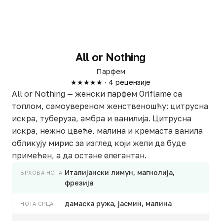
All or Nothing
Парфем
★★★★★ · 4 рецензије
All or Nothing — женски парфем Oriflame са
топлом, самоувереном женственошћу: цитрусна
искра, туберуза, амбра и ванилија. Цитрусна
искра, нежно цвеће, малина и кремаста ванила
обликују мирис за изглед који жели да буде
примећен, а да остане елегантан.
Италијански лимун, магнолија,
ВРХОВА НОТА
фрезија
дамаска ружа, јасмин, малина
НОТА СРЦА