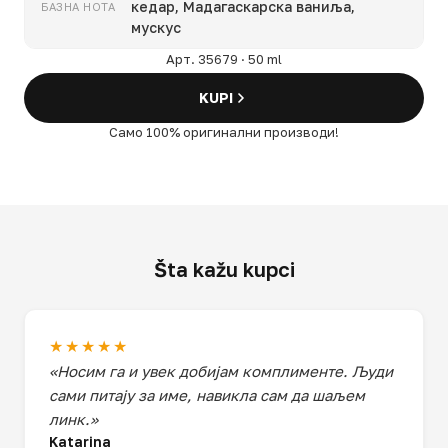
кедар, Мадагаскарска ваниља,
БАЗНА НОТА
мускус
Арт. 35679 · 50 ml
KUPI
Само 100% оригинални производи!
Šta kažu kupci
★★★★★
«Носим га и увек добијам комплименте. Људи
сами питају за име, навикла сам да шаљем
линк.»
Katarina