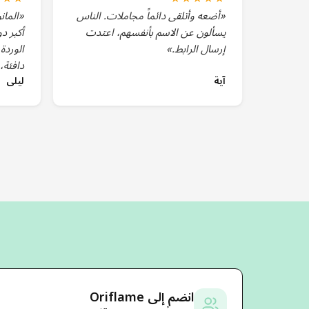
«أضعه وأتلقى دائماً مجاملات. الناس
«المان
يسألون عن الاسم بأنفسهم، اعتدت
أكبر د
إرسال الرابط.»
الوردة،
دافئة،
آية
ليلى
انضم إلى Oriflame