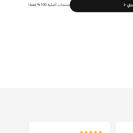
ري
منتجات أصلية 100% فقط!
★★★★★