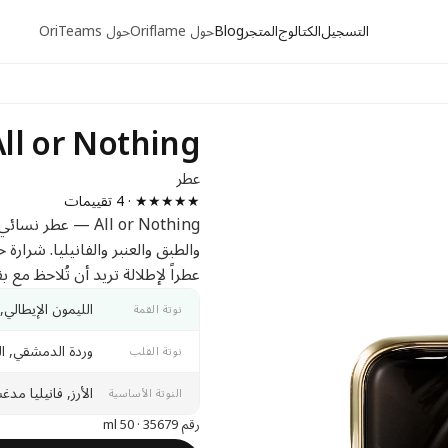
التسجيل
الكتالوج
المتجر
Blog
حول Oriflame
حول OriTeams
All or Nothing
عطر
★★★★★ · 4 تقييمات
All or Nothing — 
والطبق والعنبر والفانيليا. شرارة
عطراً لإطلالة تريد أن تُلاحظ مع بق
الليمون الإيطالي, م
نوتة القمة
وردة الدمشقي, ال
نوتة القلب
الأرز, فانيليا م
النوتة الأساسية
رقم 35679 · 50 ml