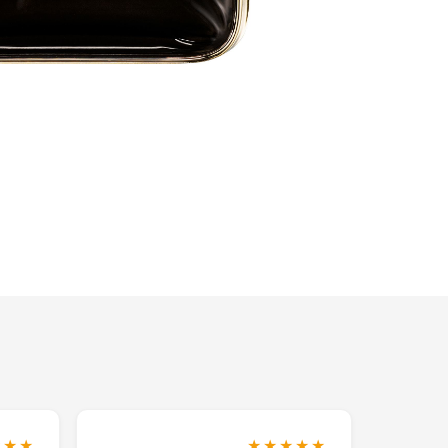
★★★
★★★★★