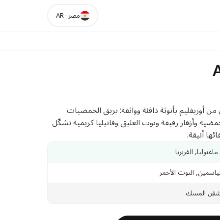
مصر
·
AR
عطر نسائي من أوريفليم بأنوثة دافئة وواثقة: بريق الحمضيات
 حمضية وأزهار رقيقة وتوت العليق وفانيليا كريمية تشكّل
ائها أنيقة.
اغنوليا, الفريزيا
ياسمين, التوت الأحمر
دغشقر, المسك