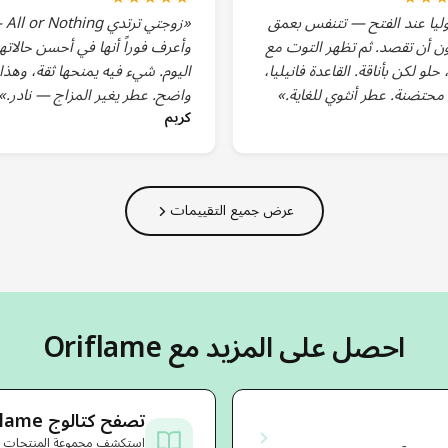
وليا عند الفتح — تتنفس بعمق
«زوجتي ترت
ون أن تقصد. ثم تظهر التوت مع
وأعرف فوراً أنها في أحسن حالاتها
 حلو لكن بأناقة. القاعدة فانيليا،
اليوم. شيء فيه يمنحها ثقة، وهذا
 محتضنة. عطر أنثوي للغاية.»
واضح. عطر يغير المزاج — نادر.»
كريم
عرض جميع التقييمات
احصل على المزيد مع Oriflame
تصفح كتالوج Oriflame