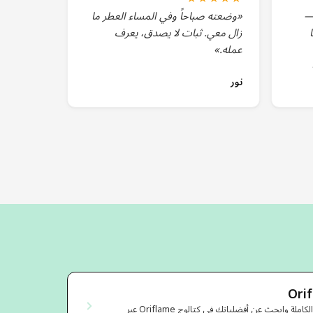
دي All or Nothing —
«وضعته صباحاً وفي المساء العطر ما
زال معي. ثبات لا يصدق، يعرف
عمله.»
نور
استكشف مجموعة المنتجات الكاملة وابحث عن أفضلياتك في كتالوج Oriflame عبر