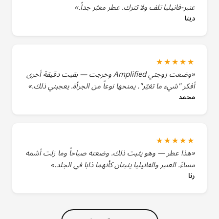
عنبر-فانيليا تلف ولا تترك. عطر معبّر جداً.»
دينا
★★★★★
«وضعت زوجتي Amplified وخرجت — بقيت دقيقة أخرى
أفكر "شيء ما تغيّر". يمنحها نوعاً من الجرأة. يعجبني ذلك.»
محمد
★★★★★
«هذا عطر — وهو يثبت ذلك. وضعته صباحاً وما زلت أشمه
مساءً. العنبر والفانيليا يثبتان كأنهما ذابا في الجلد.»
رنا