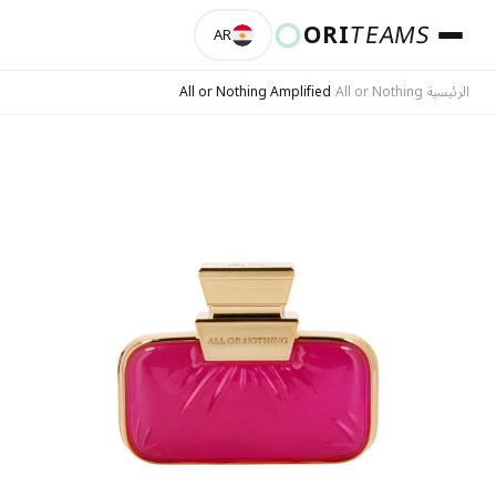
ORI
TEAMS
المتجر
AR
Blog
الرئيسية
›
All or Nothing
›
All or Nothing Amplified
حول Oriflame
حول OriTeams