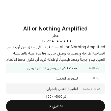
All or Nothing Amplified
عطر
★★★★★ · 4 تقييمات
All or Nothing Amplified — عطر نسائي معزز من أوريفليم:
افتتاحية طازجة وعصيرية وطبق جريء وقاعدة غنية بالفانيليا-
العنبر. يبدو جريئاً ومغناطيسياً، لإطلالة تريد أن تكون محط الأنظار.
نغمات فاكهية, يوسفي, الفلفل الوردي
نوتة القمة
التيوبروز, الزنجبيل
نوتة القلب
الفانيليا, العنبر, باتشولي
النوتة الأساسية
رقم 46060 · 50 ml
اشتري