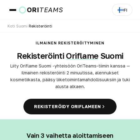
ORI
TEAMS
FI
Koti
›
Suomi
›
Rekisteröinti
Maa ja kieli
ILMAINEN REKISTERÖITYMINEN
Rekisteröinti
Oriflame
Suomi
SIIRRY
Liity Oriflame Suomi -yhteisöön OriTeams-tiimin kanssa —
ilmainen rekisteröinti 2 minuutissa, alennukset
kosmetiikasta, pääsy liiketoimintamahdollisuuksiin ja tuki
alusta alkaen.
REKISTERÖIDY ORIFLAMEEN
Vain 3 vaihetta aloittamiseen