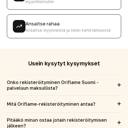
myyntihintoihin
Ansaitse rahaa
Ansaitse myynneistä ja tiimin kehittämisestä
Usein kysytyt kysymykset
Onko rekisteröityminen Oriflame Suomi -
+
palveluun maksullista?
+
Mitä Oriflame-rekisteröityminen antaa?
Pitääkö minun ostaa jotain rekisteröitymisen
+
jälkeen?