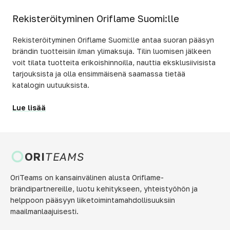
Rekisteröityminen Oriflame Suomi:lle
Rekisteröityminen Oriflame Suomi:lle antaa suoran pääsyn
brändin tuotteisiin ilman ylimaksuja. Tilin luomisen jälkeen
voit tilata tuotteita erikoishinnoilla, nauttia eksklusiivisista
tarjouksista ja olla ensimmäisenä saamassa tietää
katalogin uutuuksista.
Lue lisää
ORI
TEAMS
OriTeams on kansainvälinen alusta Oriflame-
brändipartnereille, luotu kehitykseen, yhteistyöhön ja
helppoon pääsyyn liiketoimintamahdollisuuksiin
maailmanlaajuisesti.