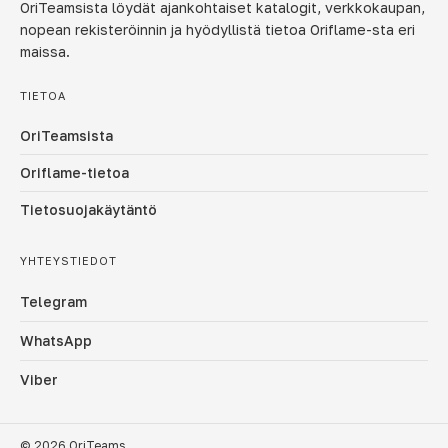
OriTeamsista löydät ajankohtaiset katalogit, verkkokaupan,
nopean rekisteröinnin ja hyödyllistä tietoa Oriflame-sta eri
maissa.
TIETOA
OriTeamsista
Oriflame-tietoa
Tietosuojakäytäntö
YHTEYSTIEDOT
Telegram
WhatsApp
Viber
© 2026 OriTeams