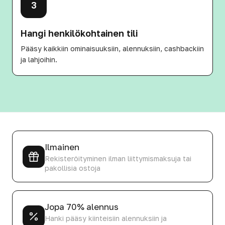
3
Hangi henkilökohtainen tili
Pääsy kaikkiin ominaisuuksiin, alennuksiin, cashbackiin
ja lahjoihin.
Ilmainen
Rekisteröityminen ilman liittymismaksuja tai
pakollisia ostoja
Jopa 70% alennus
Hanki pääsy kiinteisiin alennuksiin ja