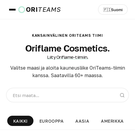
ORI
TEAMS
🇫🇮
Suomi
Maa ja kieli
KANSAINVÄLINEN ORITEAMS TIIMI
Oriflame Cosmetics.
Liity Oriflame-tiimiin.
SIIRRY
Valitse maasi ja aloita kauneusliike OriTeams-tiimin
kanssa. Saatavilla 60+ maassa.
KAIKKI
EUROOPPA
AASIA
AMERIKKA