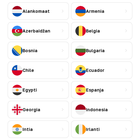
Alankomaat
Armenia
Azerbaidžan
Belgia
Bosnia
Bulgaria
Chile
Ecuador
Egypti
Espanja
Georgia
Indonesia
Intia
Irlanti