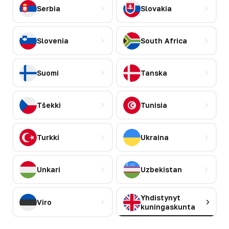
Serbia
Slovakia
Slovenia
South Africa
Suomi
Tanska
Tšekki
Tunisia
Turkki
Ukraina
Unkari
Uzbekistan
Yhdistynyt
Viro
kuningaskunta