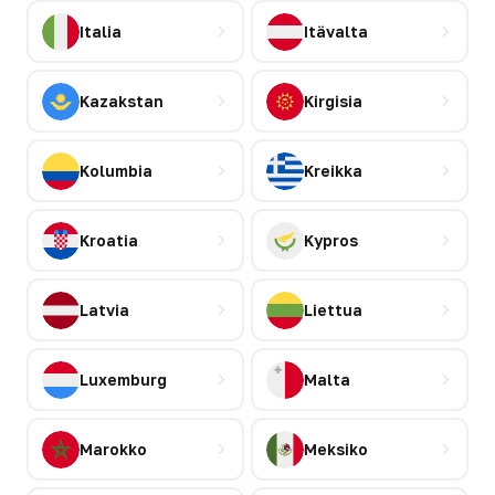
Italia
Itävalta
Kazakstan
Kirgisia
Kolumbia
Kreikka
Kroatia
Kypros
Latvia
Liettua
Luxemburg
Malta
Marokko
Meksiko