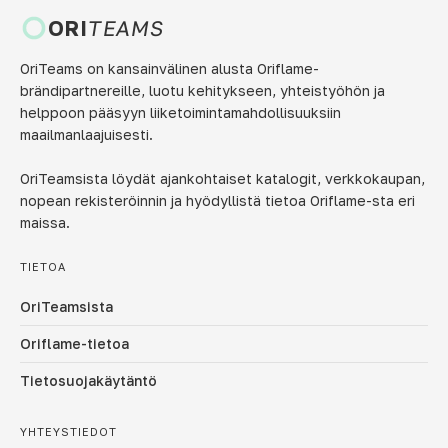
ORI
TEAMS
OriTeams on kansainvälinen alusta Oriflame-
brändipartnereille, luotu kehitykseen, yhteistyöhön ja
helppoon pääsyyn liiketoimintamahdollisuuksiin
maailmanlaajuisesti.
OriTeamsista löydät ajankohtaiset katalogit, verkkokaupan,
nopean rekisteröinnin ja hyödyllistä tietoa Oriflame-sta eri
maissa.
TIETOA
OriTeamsista
Oriflame-tietoa
Tietosuojakäytäntö
YHTEYSTIEDOT