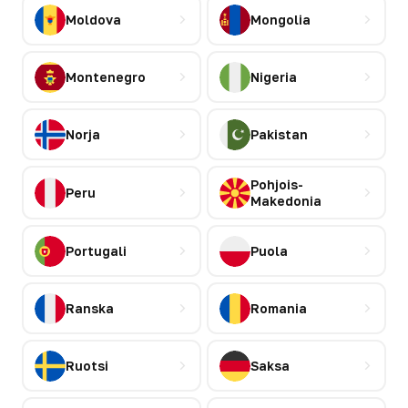
Moldova
Mongolia
Montenegro
Nigeria
Norja
Pakistan
Pohjois-
Peru
Makedonia
Portugali
Puola
Ranska
Romania
Ruotsi
Saksa