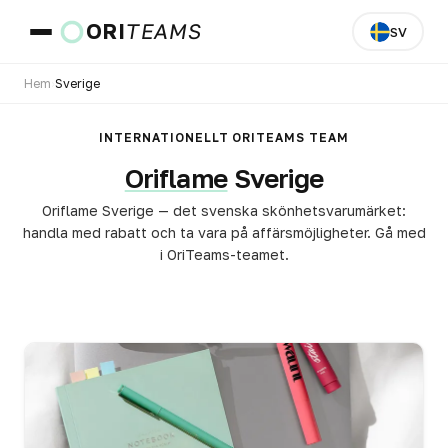
ORI
TEAMS
SV
Hem
›
Sverige
Land och språk
INTERNATIONELLT ORITEAMS TEAM
Oriflame
Sverige
GÅ
Oriflame Sverige — det svenska skönhetsvarumärket:
handla med rabatt och ta vara på affärsmöjligheter. Gå med
i OriTeams-teamet.