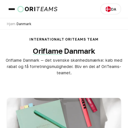
ORI
TEAMS
DA
Hjem
›
Danmark
Land og sprog
INTERNATIONALT ORITEAMS TEAM
Oriflame
Danmark
GÅ
Oriflame Danmark — det svenske skønhedsmærke: køb med
rabat og få forretningsmuligheder. Bliv en del af OriTeams-
teamet.