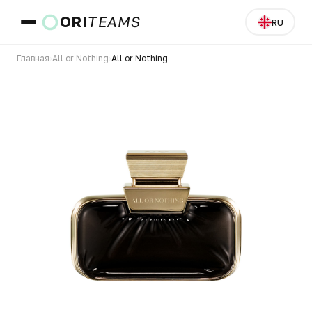
ORI
TEAMS
RU
Главная
›
All or Nothing
›
All or Nothing
Страна и язык
ПЕРЕЙТИ