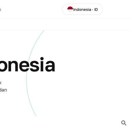
s
Indonesia
·
ID
onesia
k
 dan