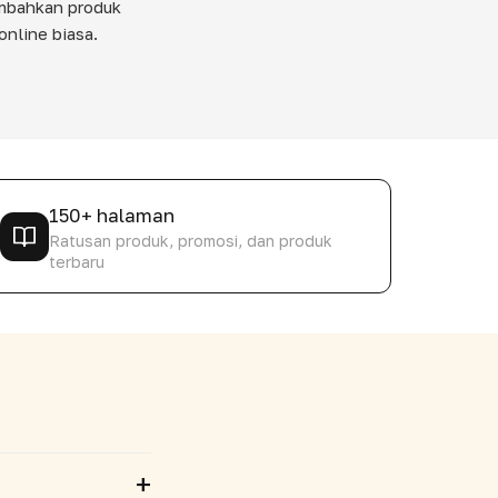
ambahkan produk
online biasa.
150+ halaman
Ratusan produk, promosi, dan produk
terbaru
+