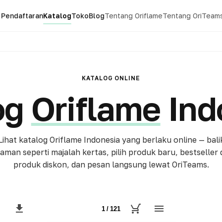
Pendaftaran
Katalog
Toko
Blog
Tentang Oriflame
Tentang OriTeam
KATALOG ONLINE
og
Oriflame
Ind
Lihat katalog Oriflame Indonesia yang berlaku online — bali
aman seperti majalah kertas, pilih produk baru, bestseller
produk diskon, dan pesan langsung lewat OriTeams.