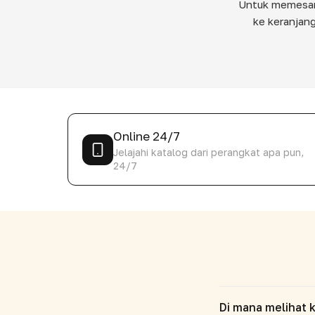
Untuk memesan 
ke keranjang
Online 24/7
Jelajahi katalog dari perangkat apa pun,
24/7
Di mana melihat 