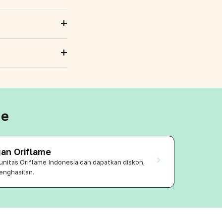
+
+
me
an Oriflame
munitas Oriflame Indonesia dan dapatkan diskon,
enghasilan.