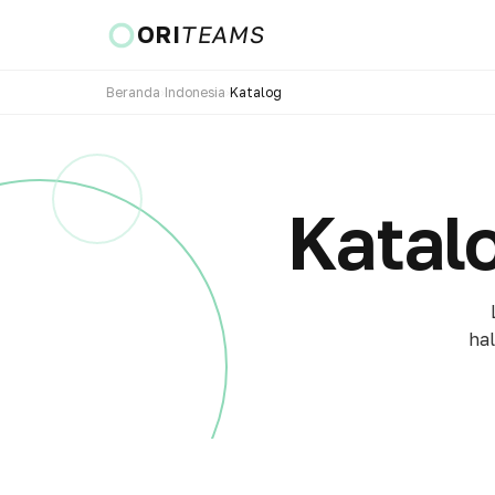
ORI
TEAMS
Beranda
›
Indonesia
›
Katalog
Negara & Bahasa
Katal
PERGI
hal