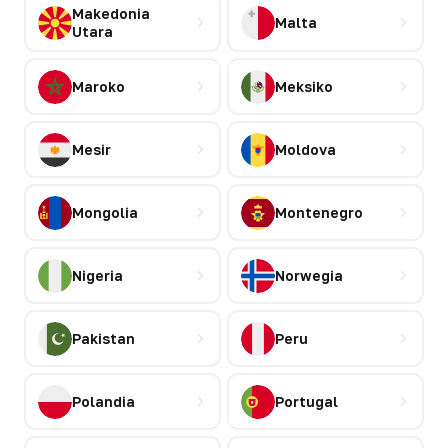
Makedonia
Malta
Utara
Maroko
Meksiko
Mesir
Moldova
Mongolia
Montenegro
Nigeria
Norwegia
Pakistan
Peru
Polandia
Portugal