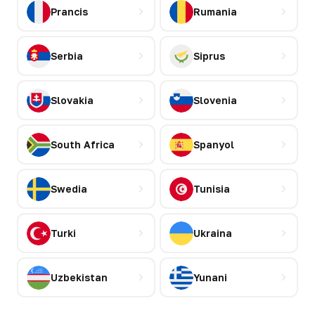
Prancis
Rumania
Serbia
Siprus
Slovakia
Slovenia
South Africa
Spanyol
Swedia
Tunisia
Turki
Ukraina
Uzbekistan
Yunani