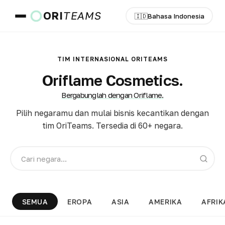
ORI
TEAMS
🇮🇩
Bahasa Indonesia
Negara & Bahasa
TIM INTERNASIONAL ORITEAMS
Oriflame Cosmetics.
Bergabunglah dengan Oriflame.
PERGI
Pilih negaramu dan mulai bisnis kecantikan dengan
tim OriTeams. Tersedia di 60+ negara.
SEMUA
EROPA
ASIA
AMERIKA
AFRIK