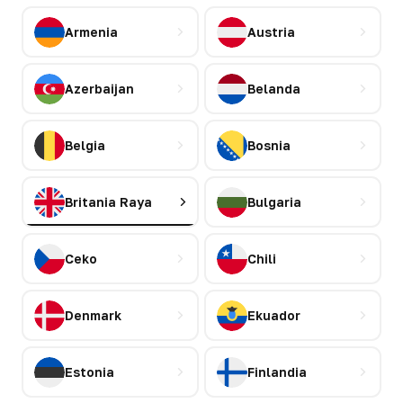
Armenia
Austria
Azerbaijan
Belanda
Belgia
Bosnia
Britania Raya
Bulgaria
Ceko
Chili
Denmark
Ekuador
Estonia
Finlandia