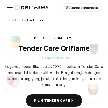
ORI
TEAMS
🇮🇩
Bahasa Indonesia
Beranda
›
Toko
›
Tender Care
Negara & Bahasa
BESTSELLER ORIFLAME
Tender Care Oriflame
PERGI
Balsam serbaguna
Legenda kecantikan sejak 1970 — balsam Tender Care
merawat bibir dan kulit Anda. Bergabunglah dengan
jutaan orang yang jatuh cinta dengan keajaiban dan
aroma barunya.
PILIH TENDER CARE