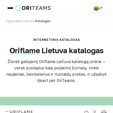
ORI
TEAMS
LT
Pagrindinis
›
Lietuva
›
Katalogas
Šalis ir kalba
INTERNETINIS KATALOGAS
Oriflame
Lietuva katalogas
EITI
Žiūrėk galiojantį Oriflame Lietuva katalogą online —
versk puslapius kaip popierinį žurnalą, rinkis
naujienas, bestselerius ir nuolaidų prekes, ir užsakyk
iškart per OriTeams.