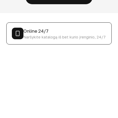
Online 24/7
Naršykite katalogą iš bet kurio įrenginio, 24/7
Kas 3 savaites
Katalogas reguliariai atnaujinamas
asortimentu ir kainomis
150+ puslapių
Šimtai produktų, akcijų ir naujienų