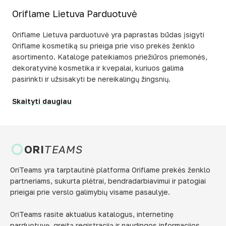
Oriflame Lietuva Parduotuvė
Oriflame Lietuva parduotuvė yra paprastas būdas įsigyti
Oriflame kosmetiką su prieiga prie viso prekės ženklo
asortimento. Kataloge pateikiamos priežiūros priemonės,
dekoratyvinė kosmetika ir kvepalai, kuriuos galima
pasirinkti ir užsisakyti be nereikalingų žingsnių.
Skaityti daugiau
ORI
TEAMS
OriTeams yra tarptautinė platforma Oriflame prekės ženklo
partneriams, sukurta plėtrai, bendradarbiavimui ir patogiai
prieigai prie verslo galimybių visame pasaulyje.
OriTeams rasite aktualius katalogus, internetinę
parduotuvę, greitą registraciją ir naudingos informacijos