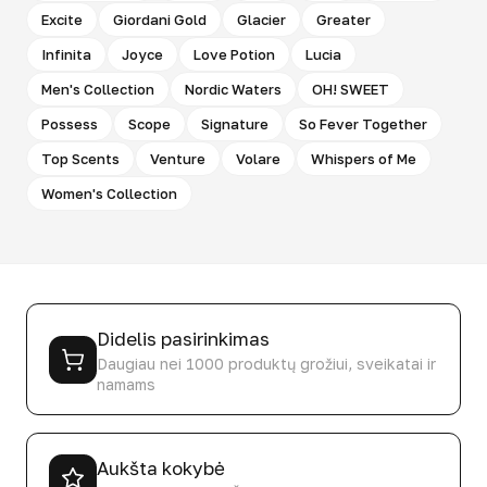
Excite
Giordani Gold
Glacier
Greater
Infinita
Joyce
Love Potion
Lucia
Men's Collection
Nordic Waters
OH! SWEET
Possess
Scope
Signature
So Fever Together
Top Scents
Venture
Volare
Whispers of Me
Women's Collection
Didelis pasirinkimas
Daugiau nei 1000 produktų grožiui, sveikatai ir
namams
Aukšta kokybė