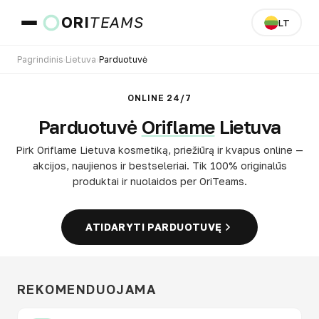
ORI
TEAMS
LT
Pagrindinis
›
Lietuva
›
Parduotuvė
Šalis ir kalba
ONLINE 24/7
Parduotuvė
Oriflame
Lietuva
EITI
Pirk Oriflame Lietuva kosmetiką, priežiūrą ir kvapus online —
akcijos, naujienos ir bestseleriai. Tik 100% originalūs
produktai ir nuolaidos per OriTeams.
ATIDARYTI PARDUOTUVĘ
REKOMENDUOJAMA