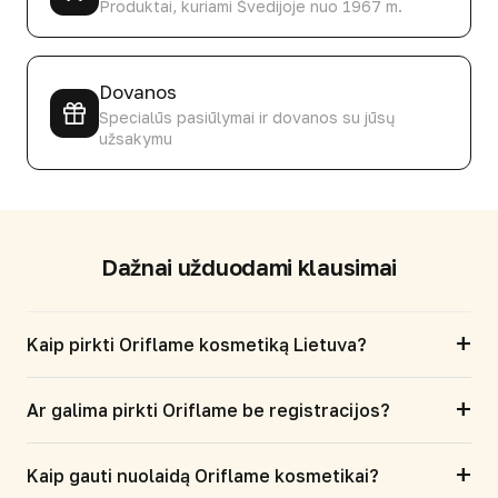
Produktai, kuriami Švedijoje nuo 1967 m.
Dovanos
Specialūs pasiūlymai ir dovanos su jūsų
užsakymu
Dažnai užduodami klausimai
+
Kaip pirkti Oriflame kosmetiką Lietuva?
+
Ar galima pirkti Oriflame be registracijos?
+
Kaip gauti nuolaidą Oriflame kosmetikai?