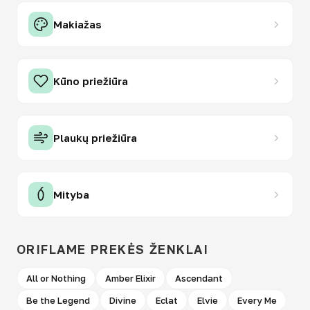
Makiažas
Kūno priežiūra
Plaukų priežiūra
Mityba
ORIFLAME PREKĖS ŽENKLAI
All or Nothing
Amber Elixir
Ascendant
Be the Legend
Divine
Eclat
Elvie
Every Me