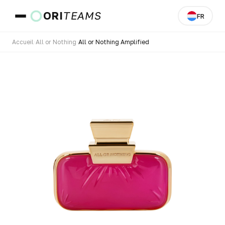
ORI
TEAMS
FR
Accueil
›
All or Nothing
›
All or Nothing Amplified
Pays et langue
ALLER