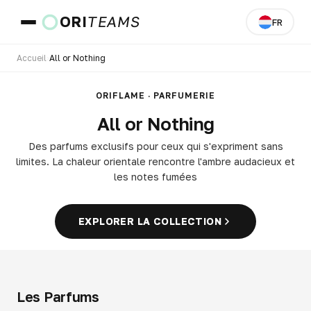
ORI
TEAMS
FR
Accueil
›
All or Nothing
Pays et langue
ORIFLAME · PARFUMERIE
All or Nothing
ALLER
Des parfums exclusifs pour ceux qui s'expriment sans
limites. La chaleur orientale rencontre l'ambre audacieux et
les notes fumées
EXPLORER LA COLLECTION
Les Parfums