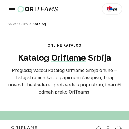
ORI
TEAMS
SR
Početna
›
Srbija
›
Katalog
Zemlja i jezik
ONLINE KATALOG
Katalog
Oriflame
Srbija
IDI
Pregledaj važeći katalog Oriflame Srbija online —
listaj stranice kao u papirnom časopisu, biraj
novosti, bestselere i proizvode s popustom, i naruči
odmah preko OriTeams.