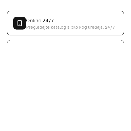
Online 24/7
Pregledajte katalog s bilo kog uređaja, 24/7
Svakih 3 nedelje
Katalog se redovno ažurira asortimanom i
cenama
150+ stranica
Stotine proizvoda, promocija i novina
Česta pitanja