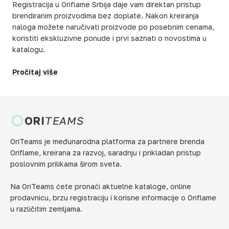
Registracija u Oriflame Srbija daje vam direktan pristup
brendiranim proizvodima bez doplate. Nakon kreiranja
naloga možete naručivati proizvode po posebnim cenama,
koristiti ekskluzivne ponude i prvi saznati o novostima u
katalogu.
Pročitaj više
ORI
TEAMS
OriTeams je međunarodna platforma za partnere brenda
Oriflame, kreirana za razvoj, saradnju i prikladan pristup
poslovnim prilikama širom sveta.
Na OriTeams ćete pronaći aktuelne kataloge, online
prodavnicu, brzu registraciju i korisne informacije o Oriflame
u različitim zemljama.