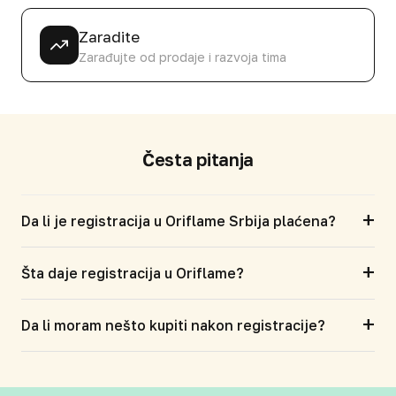
Zaradite
Zarađujte od prodaje i razvoja tima
Česta pitanja
+
Da li je registracija u Oriflame Srbija plaćena?
+
Šta daje registracija u Oriflame?
+
Da li moram nešto kupiti nakon registracije?