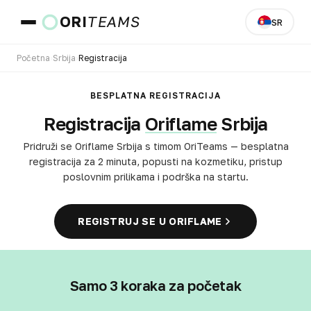
ORI
TEAMS
SR
Početna
›
Srbija
›
Registracija
Zemlja i jezik
BESPLATNA REGISTRACIJA
Registracija
Oriflame
Srbija
IDI
Pridruži se Oriflame Srbija s timom OriTeams — besplatna
registracija za 2 minuta, popusti na kozmetiku, pristup
poslovnim prilikama i podrška na startu.
REGISTRUJ SE U ORIFLAME
Samo 3 koraka za početak