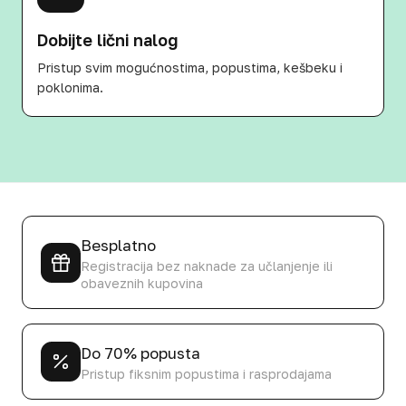
Dobijte lični nalog
Pristup svim mogućnostima, popustima, kešbeku i
poklonima.
Besplatno
Registracija bez naknade za učlanjenje ili
obaveznih kupovina
Do 70% popusta
Pristup fiksnim popustima i rasprodajama