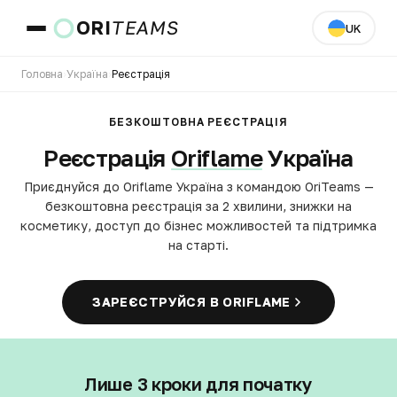
ORI
TEAMS
UK
Головна
›
Україна
›
Реєстрація
Країна та мова
БЕЗКОШТОВНА РЕЄСТРАЦІЯ
Реєстрація
Oriflame
Україна
ПЕРЕЙТИ
Приєднуйся до Oriflame Україна з командою OriTeams —
безкоштовна реєстрація за 2 хвилини, знижки на
косметику, доступ до бізнес можливостей та підтримка
на старті.
ЗАРЕЄСТРУЙСЯ В ORIFLAME
Лише 3 кроки для початку