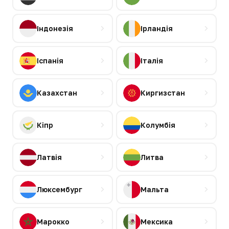
Індонезія
Ірландія
Іспанія
Італія
Казахстан
Киргизстан
Кіпр
Колумбія
Латвія
Литва
Люксембург
Мальта
Марокко
Мексика