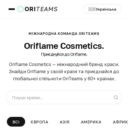
ORI
TEAMS
🇺🇦
Українська
Країна та мова
МІЖНАРОДНА КОМАНДА ORITEAMS
Oriflame Cosmetics.
Приєднуйся до Oriflame.
ПЕРЕЙТИ
Oriflame Cosmetics — міжнародний бренд краси.
Знайди Oriflame у своїй країні та приєднайся до
глобальної спільноти OriTeams у 60+ країнах.
ВСІ
ЄВРОПА
АЗІЯ
АМЕРИКА
АФРИ