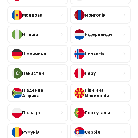
Молдова
Монголія
Нігерія
Нідерланди
Німеччина
Норвегія
Пакистан
Перу
Південна
Північна
Африка
Македонія
Польща
Португалія
Румунія
Сербія