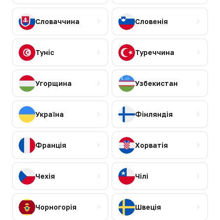
Словаччина
Словенія
Туніс
Туреччина
Угорщина
Узбекистан
Україна
Фінляндія
Франція
Хорватія
Чехія
Чілі
Чорногорія
Швеція