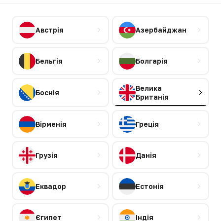
Австрія
Азербайджан
Бельгія
Болгарія
Велика
Боснія
Британія
Вірменія
Греція
Грузія
Данія
Еквадор
Естонія
Єгипет
Індія