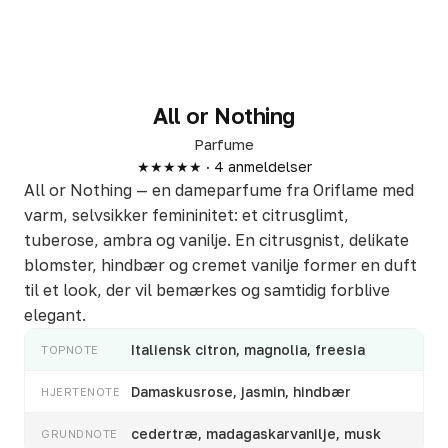
All or Nothing
Parfume
★★★★★ · 4 anmeldelser
All or Nothing — en dameparfume fra Oriflame med
varm, selvsikker femininitet: et citrusglimt,
tuberose, ambra og vanilje. En citrusgnist, delikate
blomster, hindbær og cremet vanilje former en duft
til et look, der vil bemærkes og samtidig forblive
elegant.
Italiensk citron, magnolia, freesia
TOPNOTE
Damaskusrose, jasmin, hindbær
HJERTENOTE
cedertræ, madagaskarvanilje, musk
GRUNDNOTE