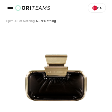
ORI
TEAMS
DA
Hjem
›
All or Nothing
›
All or Nothing
Land og sprog
GÅ