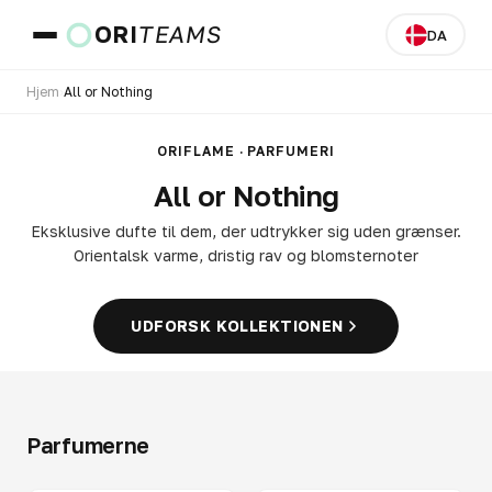
ORI
TEAMS
DA
Hjem
›
All or Nothing
Land og sprog
ORIFLAME · PARFUMERI
All or Nothing
GÅ
Eksklusive dufte til dem, der udtrykker sig uden grænser.
Orientalsk varme, dristig rav og blomsternoter
UDFORSK KOLLEKTIONEN
Parfumerne