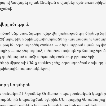
պով հավաքել ոչ անձնական տվյալներ վeb-аналiտիկա
ջոcով:
վերլուծություն
ծում ենք ստանդարտ վեբ-վերլուծության գործիքներ (օր
tics)՝ տրաֆիկի օրինաչափությունները հասկանալու համար
արող են օգտագործել cookies — ձեր սարքում պահվող փ
այլեր — ագրեգացված, անանուն տվյալներ հավաքելու 
ք ցանկացած պահի անջատել cookies-ը բրաուզերի
երի միջոցով։ Մենք cookies չենք օգտագործում գովազդա
թինգային նպատակներով։
րորդ կողմերին
րունակում է հղումներ Oriflame-ի պաշտոնական կայքեր
ւթներին և գրանցման էջերին։ Մեր կայքից հեռանալուց
ողություն չունենք երրորդ կողմի կայքերի տվյալների