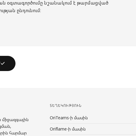
ն օգտագործումը նշանակում է թարմացված
թյան ընդունում։
Y
ՏԵՂԵԿՈՒԹՅՈՒՆ
OriTeams-ի մասին
ի միջազգային
ցման,
Oriflame-ի մասին
երին հարմար