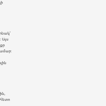
յի
ինակ՝
։ Այս
ոքր
համար։
յին
ին,
 հետո