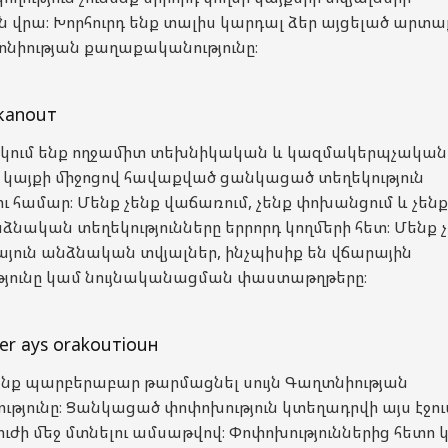
վրա։ Խորհուրդ ենք տալիս կարդալ ձեր այցելած արտա
տնիության քաղաքականությունը։
кanоuт
կում ենք ողջամիտ տեխնիկական և կազմակերպչական
ր կայքի միջոցով հավաքված ցանկացած տեղեկություն
համար։ Մենք չենք վաճառում, չենք փոխանցում և չենք
նձնական տեղեկությունները երրորդ կողմերի հետ։ Մենք 
այուն անձնական տվյալներ, ինչպիսիք են վճարային
յունը կամ նույնականացման փաստաթղթերը։
r аys оrakоuтiоuн
ենք պարբերաբար թարմացնել սույն Գաղտնիության
թյունը։ Ցանկացած փոփոխություն կտեղադրվի այս էջու
ժի մեջ մտնելու ամսաթվով։ Փոփոխություններից հետո 