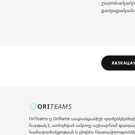
շարունակակա
քաղաքականու
ХАSKAЦА
ORI
TEAMS
OriTeams-ը Oriflame ապրանքանիշի գործընկերներ
հարթակ է, ստեղծված ամբողջ աշխարհում զարգա
համագործակցության և բիզնես հնարավորությունն