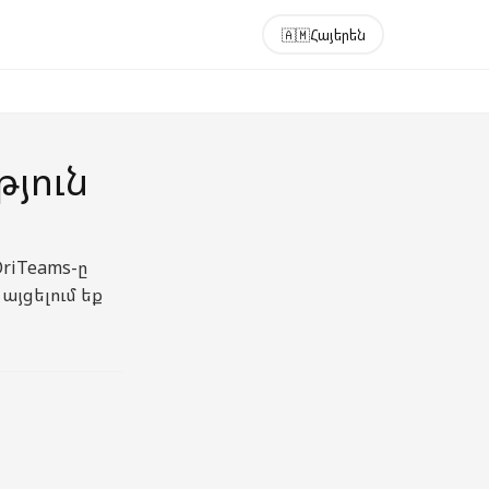
🇦🇲
Հայերեն
յուն
riTeams-ը
այցելում եք