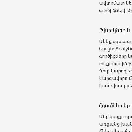
ավտոմատ կեր
գործիqների մի
Թխուկներ և 
Մենք օգտագոր
Google Analy
գործիքները կ
տեքստային ֆ
Դուք կարող ե
կարգավորումն
կամ ռիմարքե
Հղումներ եր
Մեր կայքը պա
առցանց խանո
մենք վերահսկ