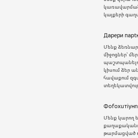
կառավարման 
կայքերի գաղ
Дарeри парt
Մենք ձեռնար
միջոցներ՝ մե
պաշտպանելու 
կիսում ձեր ա
հավաքում զգ
տեղեկատվութ
Фоfохuтiунne
Մենք կարող 
քաղաքականու
թարմացված ու