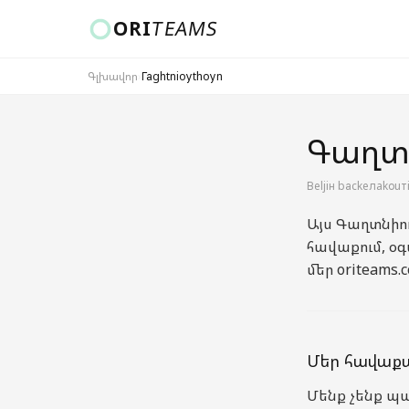
ORI
TEAMS
Գլխավոր
›
Гаghtnioуthoуn
Երկիր և լեզու
Գաղտն
Вeljiн bаckeлakоuт
ԳՆԱԼ
Այս Գաղտնիու
հավաքում, օգ
մեր oriteams.
Մեր հավաքա
Մենք չենք պա