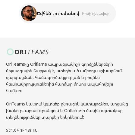
Եվհեն Լուխմանով
Թիմի ղեկավար
ORI
TEAMS
OriTeams-ը Oriflame ապրանքանիշի գործընկերների
միջազգային հարթակ է, ստեղծված ամբողջ աշխարհում
զարգացման, համագործակցության և բիզնես
հնարավորություններին հարմար մուտք ապահովելու
համար:
OriTeams կայքում կգտնեք ընթացիկ կատալոգներ, առցանց
խանութ, արագ գրանցում և Oriflame-ի մասին օգտակար
տեղեկություններ տարբեր երկրներում:
ՏԵՂԵԿՈՒԹՅՈՒՆ