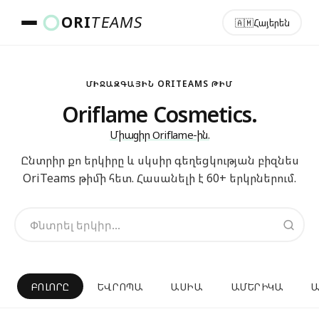
ORI
TEAMS
🇦🇲
Հայերեն
Երկիր և լեզու
ՄԻՋԱԶԳԱՅԻՆ ORITEAMS ԹԻՄ
Oriflame Cosmetics.
Միացիր Oriflame-ին.
ԳՆԱԼ
Ընտրիր քո երկիրը և սկսիր գեղեցկության բիզնես
OriTeams թիմի հետ. Հասանելի է 60+ երկրներում.
ԲՈԼՈՐԸ
ԵՎՐՈՊԱ
ԱՍԻԱ
ԱՄԵՐԻԿԱ