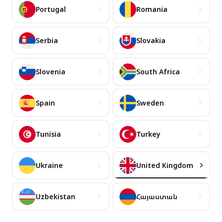
Portugal
Romania
Serbia
Slovakia
Slovenia
South Africa
Spain
Sweden
Tunisia
Turkey
Ukraine
United Kingdom
Uzbekistan
Հայաստան