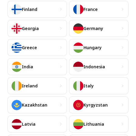
Finland
France
Georgia
Germany
Greece
Hungary
India
Indonesia
Ireland
Italy
Kazakhstan
Kyrgyzstan
Latvia
Lithuania