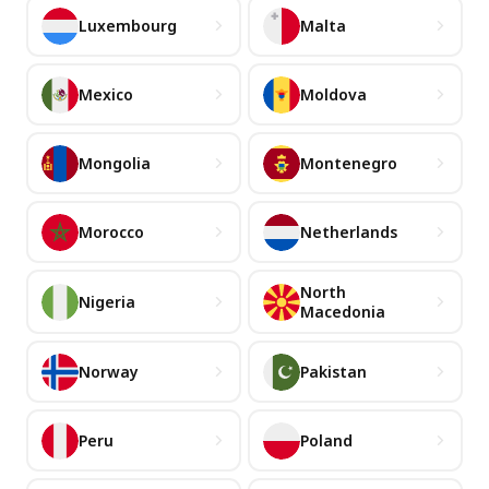
Luxembourg
Malta
Mexico
Moldova
Mongolia
Montenegro
Morocco
Netherlands
North
Nigeria
Macedonia
Norway
Pakistan
Peru
Poland