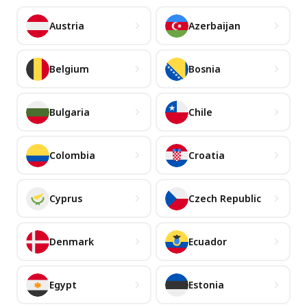
Austria
Azerbaijan
Belgium
Bosnia
Bulgaria
Chile
Colombia
Croatia
Cyprus
Czech Republic
Denmark
Ecuador
Egypt
Estonia