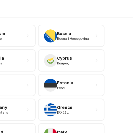
ium
Bosnia
e
Bosna i Hercegovina
ia
Cyprus
ka
Κύπρος
t
Estonia
Eesti
any
Greece
hland
Ελλάδα
nd
Italy