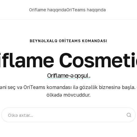
Oriflame haqqında
OriTeams haqqında
BEYNƏLXALQ ORITEAMS KOMANDASI
iflame Cosmeti
Oriflame-ə qoşul.
əni seç və OriTeams komandası ilə gözəllik biznesinə başla.
ölkədə mövcuddur.