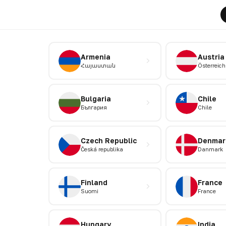
Armenia
Austria
Հայաստան
Österreich
Bulgaria
Chile
България
Chile
Czech Republic
Denmar
Česká republika
Danmark
Finland
France
Suomi
France
Hungary
India