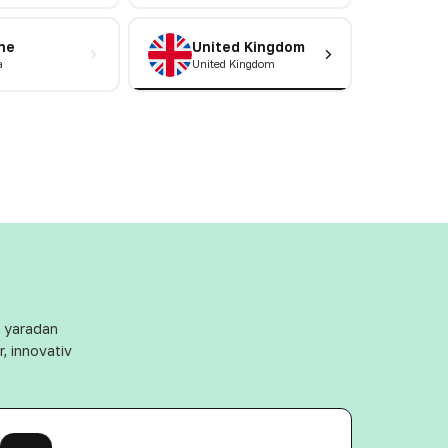
ne
United Kingdom
а
United Kingdom
ı yaradan
, innovativ
.