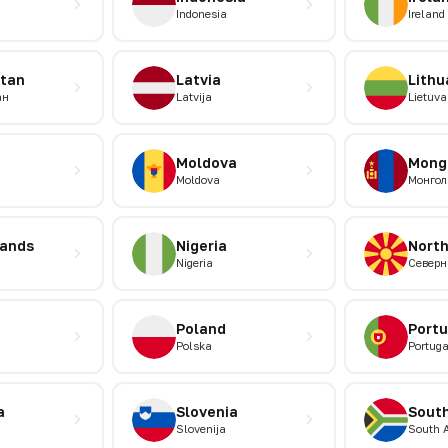
Indonesia
Ireland
stan
Latvia
Lithu
ан
Latvija
Lietuva
Moldova
Mong
Moldova
Монгол
lands
Nigeria
Nort
Nigeria
Северн
Poland
Portu
Polska
Portuga
a
Slovenia
South
Slovenija
South A