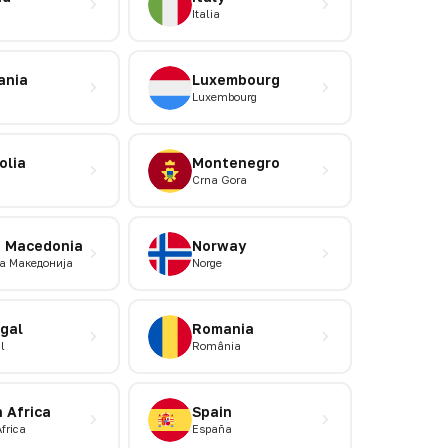
Italia
ania
Luxembourg
Luxembourg
olia
Montenegro
Crna Gora
h Macedonia
Norway
а Македониjа
Norge
gal
Romania
l
România
 Africa
Spain
frica
España