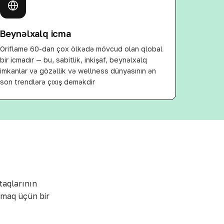
Beynəlxalq icma
Oriflame 60-dan çox ölkədə mövcud olan qlobal
bir icmadır — bu, sabitlik, inkişaf, beynəlxalq
imkanlar və gözəllik və wellness dünyasının ən
son trendlərə çıxış deməkdir
taqlarının
pmaq üçün bir