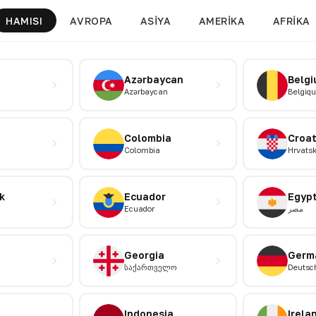
HAMISI
AVROPA
ASIYA
AMERIKA
AFRIKA
Azərbaycan
Belg
Azərbaycan
Belgiqu
Colombia
Croat
Colombia
Hrvats
k
Ecuador
Egyp
Ecuador
مصر
Georgia
Germ
საქართველო
Deutsc
Indonesia
Irela