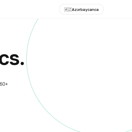
🇦🇿
Azərbaycanca
cs.
 60+