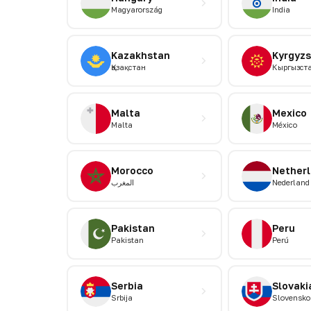
Magyarország
India
Kazakhstan
Kyrgyz
Қазақстан
Кыргызст
Malta
Mexico
Malta
México
Morocco
Nether
المغرب
Nederland
Pakistan
Peru
Pakistan
Perú
Serbia
Slovaki
Srbija
Slovensko