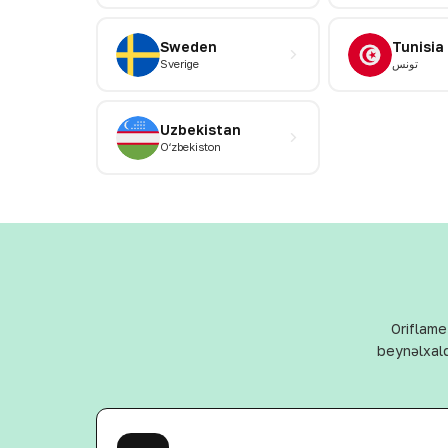
Sweden
Tunisia
Sverige
تونس
Uzbekistan
Oʻzbekiston
Oriflame
beynəlxalq