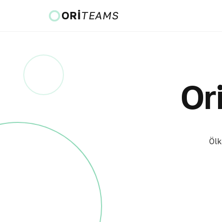
ORI
TEAMS
Ölkə və dil
Or
KEÇ
Ölk