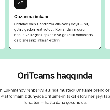
Qazanma imkanı
Oriflame yalnız endirimlə alış-veriş deyil — bu,
gəlirə gedən real yoldur. Komandanızı qurun,
bonus və kəşbek qazanın və gözəllik sahəsində
öz biznesinizi inkişaf etdirin
OriTeams haqqında
n Lukhmanov rəhbərliyi altında müstəqil Oriflame brend or
Platformamız dünyada Oriflame-in təklif etdiyi hər şeyi ta
fürsətdir — hətta daha çoxunu da.