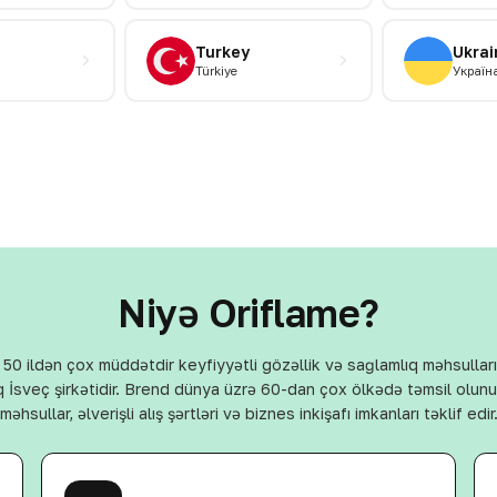
Turkey
Ukrai
Türkiye
Україн
Niyə Oriflame?
 50 ildən çox müddətdir keyfiyyətli gözəllik və sağlamlıq məhsullar
 İsveç şirkətidir. Brend dünya üzrə 60-dan çox ölkədə təmsil olunur
məhsullar, əlverişli alış şərtləri və biznes inkişafı imkanları təklif edir