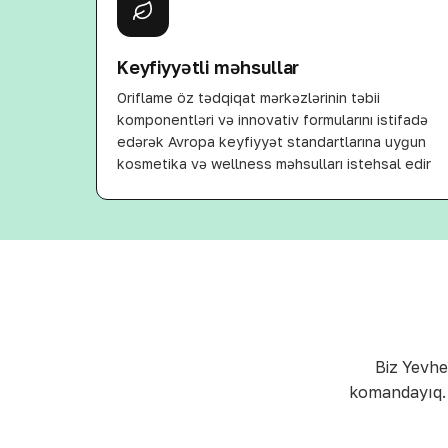
Keyfiyyətli məhsullar
Oriflame öz tədqiqat mərkəzlərinin təbii
komponentləri və innovativ formularını istifadə
edərək Avropa keyfiyyət standartlarına uyğun
kosmetika və wellness məhsulları istehsal edir
Biz Yevhe
komandayıq. 